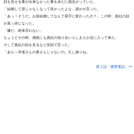
顔を見せる事が出来なかった事を未だに残念がっていた。
「結婚して原じゃなくなって良かったよな」誰かが言った。
「あっ！そうだ。お前結婚してなんて苗字に変わったの？」この時、真紀の顔
が真っ赤になった。
「嫌だ、絶体言わない」
ちょうどその時、偶然にも真紀の知り合いらしき人が店に入って来た。
そして真紀の顔を見るなり笑顔で言った。
「あら～伊達さんの奥さんじゃないの。久し振りね」
第２話「携帯電話」