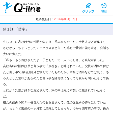
最終更新日：
2026年08月07日
第１話 「苗字」
久しぶりに高校時代の仲間が集まり、呑み会をやった。十数人ほどが集まり、
さながら、ちょっとしたミニクラス会と言った感じで昔話に花も咲き、会話も
大いに弾んだ。
「私も、もうおばさんだよ。子どもだって二人いるしさ」と真紀が言った。
高校当時の旧姓は原と言う事で「腹巻き」と呼ばれていた。父親が洒落で付け
たと言う事で当時は随分と恨んでいたものだが、本当は洒落などでは無く、ち
ゃんとした意味があるのだと言う事を随分後になって母親から聞いたそうであ
る。
とにかく冗談が好きなお父さんで、家の中は絶えず笑いに包まれていたそう
だ。
彼女の妊娠を聞き一番喜んだのもお父さんで、孫の誕生を心待ちにしていた
が、ちょうど出産の一ヶ月前に急死してしまった。今から四年前の事で、孫の