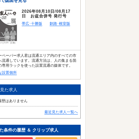
Bで誌面を見る
2026年08月10日/08月17
日 お盆合併号 発行号
帯広･十勝版
釧路･根室版
ーペーパー求人君は流通エリア内のすべての市
へ流通しています。流通方法は、人の集まる箇
の専用ラックを使った設置流通の媒体です。
な設置個所
見た求人
履歴はありません
最近見た求人一覧へ
た条件の履歴 ＆ クリップ求人