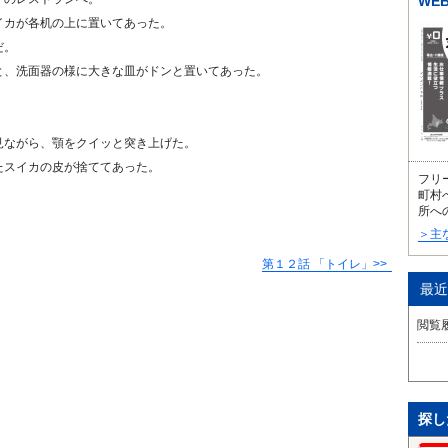
WE
イカが各机の上に置いてあった。
だ。
と、洗面器の様に大きな皿がドンと置いてあった。
見ながら、顎をクイッと突き上げた。
たスイカの皮が捨ててあった。
フリ
町村
所へ
＞主
第１２話 「トイレ」
最近
閲覧
探し