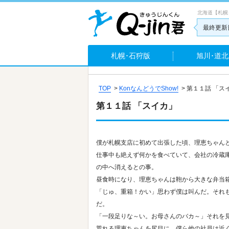
北海道【札幌
最終更新日
札幌･石狩版
旭川･道北
TOP
>
KonなんどうでShow!
>
第１１話 「ス
第１１話 「スイカ」
僕が札幌支店に初めて出張した頃、理恵ちゃん
仕事中も絶えず何かを食べていて、会社の冷蔵
の中へ消えるとの事。
昼食時になり、理恵ちゃんは鞄から大きな弁当
「じゅ、重箱！かい」思わず僕は叫んだ。それ
だ。
「一段足りな～い。お母さんのバカ～」それを
荒れる理恵ちゃんを尻目に、僕ら他の社員は近