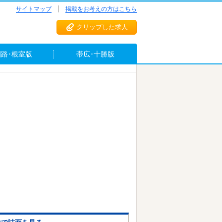
サイトマップ
掲載をお考えの方はこちら
クリップした求人
釧路･根室版
帯広･十勝版