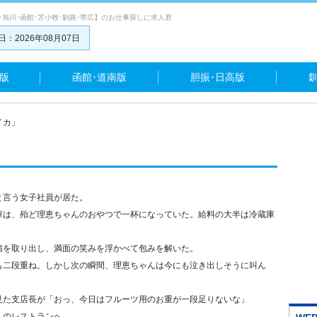
･旭川･函館･苫小牧･釧路･帯広】のお仕事探しに求人君
：2026年08月07日
版
函館･道南版
胆振･日高版
イカ」
と言う女子社員が居た。
庫は、殆ど理恵ちゃんのおやつで一杯になっていた。給料の大半は冷蔵庫
箱を取り出し、満面の笑みを浮かべて包みを解いた。
も二段重ね。しかし次の瞬間、理恵ちゃんは今にも泣き出しそうに叫ん
見た支店長が「おっ、今日はフルーツ用のお重が一段足りないな」
くのレストランへ。