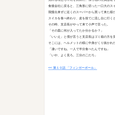
食後会社に戻ると、三角形に切った一口大のス
我慢出来ずに近くのスーパーから買って来た様
スイカを食べ終わり、皮を捨てに流し台に行く
その時、支店長がやって来て小声で言った。
「その皿に何が入ってたか分かるか？」
「いいえ」と僕が言うと支店長はゴミ箱の方を
そこには、ヘルメットの様に中身がくり抜かれ
「凄いですね。一人で半分食べたんですね」
「いや、よく見ろ。三分の二だろ」
第１０話 「フィンガーボール」