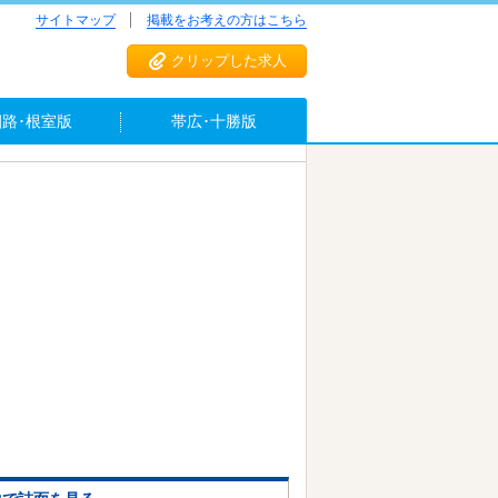
サイトマップ
掲載をお考えの方はこちら
クリップした求人
釧路･根室版
帯広･十勝版