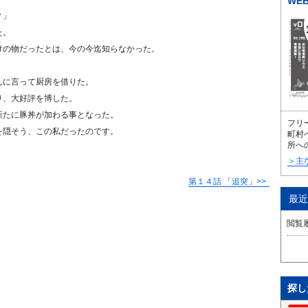
WE
？」
た。
けの物だったとは、今の今迄知らなかった。
んに言って厨房を借りた。
り、大好評を博した。
新たに豚丼が加わる事となった。
フリ
を隠そう、この私だったのです。
町村
所へ
＞主
第１４話 「追突」
最近
閲覧
探し