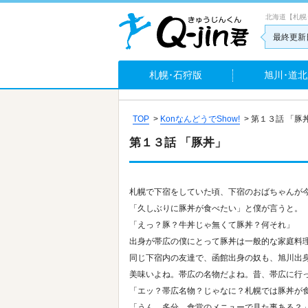
北海道【札幌
最終更新日
札幌･石狩版
旭川･道北
TOP
>
KonなんどうでShow!
>
第１３話 「豚
第１３話 「豚丼」
札幌で下宿をしていた頃、下宿のおばちゃんが
「久しぶりに豚丼が食べたい」と僕が言うと。
「えっ？豚？牛丼じゃ無くて豚丼？何それ」
出身が帯広の僕にとって豚丼は一般的な家庭料
同じ下宿内の友達で、函館出身の奴も、旭川出
美味いよね。帯広の名物だよね。昔、帯広に行
「エッ？帯広名物？じゃなに？札幌では豚丼が
「うん。多分。食堂のメニューで見た事ある？