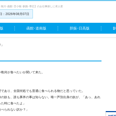
･旭川･函館･苫小牧･釧路･帯広】のお仕事探しに求人君
：2026年08月07日
版
函館･道南版
胆振･日高版
丼」
今晩何が食べたいか聞いて来た。
理であり、全国何処でも普通に食べられる物だと思っていた。
身の奴も、誰も豚丼の事は知らない。唯一芦別出身の奴が、「あっ、あれ
った時に食べたよ」
食べられない訳か？」
」