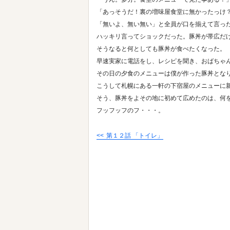
「あっそうだ！裏の増味屋食堂に無かったっけ
「無いよ、無い無い」と全員が口を揃えて言っ
ハッキリ言ってショックだった。豚丼が帯広だ
そうなると何としても豚丼が食べたくなった。
早速実家に電話をし、レシピを聞き、おばちゃ
その日の夕食のメニューは僕が作った豚丼とな
こうして札幌にある一軒の下宿屋のメニューに
そう、豚丼をよその地に初めて広めたのは、何
フッフッフのフ・・・。
第１２話 「トイレ」