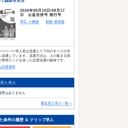
Bで誌面を見る
2026年08月10日/08月17
日 お盆合併号 発行号
帯広･十勝版
釧路･根室版
ーペーパー求人君は流通エリア内のすべての市
へ流通しています。流通方法は、人の集まる箇
の専用ラックを使った設置流通の媒体です。
な設置個所
見た求人
履歴はありません
最近見た求人一覧へ
た条件の履歴 ＆ クリップ求人