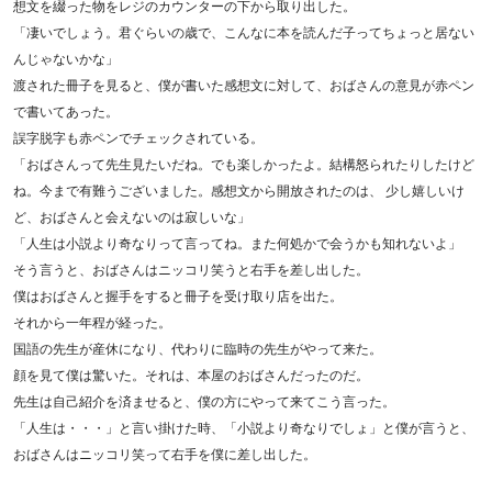
想文を綴った物をレジのカウンターの下から取り出した。
「凄いでしょう。君ぐらいの歳で、こんなに本を読んだ子ってちょっと居ない
んじゃないかな」
渡された冊子を見ると、僕が書いた感想文に対して、おばさんの意見が赤ペン
で書いてあった。
誤字脱字も赤ペンでチェックされている。
「おばさんって先生見たいだね。でも楽しかったよ。結構怒られたりしたけど
ね。今まで有難うございました。感想文から開放されたのは、 少し嬉しいけ
ど、おばさんと会えないのは寂しいな」
「人生は小説より奇なりって言ってね。また何処かで会うかも知れないよ」
そう言うと、おばさんはニッコリ笑うと右手を差し出した。
僕はおばさんと握手をすると冊子を受け取り店を出た。
それから一年程が経った。
国語の先生が産休になり、代わりに臨時の先生がやって来た。
顔を見て僕は驚いた。それは、本屋のおばさんだったのだ。
先生は自己紹介を済ませると、僕の方にやって来てこう言った。
「人生は・・・」と言い掛けた時、「小説より奇なりでしょ」と僕が言うと、
おばさんはニッコリ笑って右手を僕に差し出した。