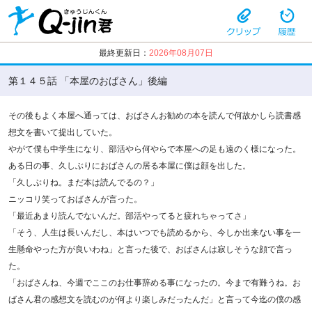
最終更新日：
2026年08月07日
第１４５話 「本屋のおばさん」後編
その後もよく本屋へ通っては、おばさんお勧めの本を読んで何故かしら読書感
想文を書いて提出していた。
やがて僕も中学生になり、部活やら何やらで本屋への足も遠のく様になった。
ある日の事、久しぶりにおばさんの居る本屋に僕は顔を出した。
「久しぶりね。まだ本は読んでるの？」
ニッコリ笑っておばさんが言った。
「最近あまり読んでないんだ。部活やってると疲れちゃってさ」
「そう、人生は長いんだし、本はいつでも読めるから、今しか出来ない事を一
生懸命やった方が良いわね」と言った後で、おばさんは寂しそうな顔で言っ
た。
「おばさんね、今週でここのお仕事辞める事になったの。今まで有難うね。お
ばさん君の感想文を読むのが何より楽しみだったんだ」と言って今迄の僕の感