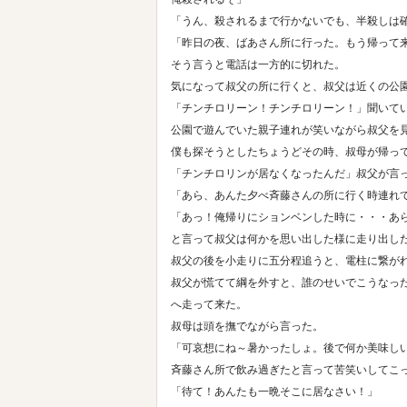
「うん、殺されるまで行かないでも、半殺しは
「昨日の夜、ばあさん所に行った。もう帰って
そう言うと電話は一方的に切れた。
気になって叔父の所に行くと、叔父は近くの公
「チンチロリーン！チンチロリーン！」聞いて
公園で遊んでいた親子連れが笑いながら叔父を
僕も探そうとしたちょうどその時、叔母が帰っ
「チンチロリンが居なくなったんだ」叔父が言
「あら、あんた夕べ斉藤さんの所に行く時連れ
「あっ！俺帰りにションベンした時に・・・あ
と言って叔父は何かを思い出した様に走り出し
叔父の後を小走りに五分程追うと、電柱に繋が
叔父が慌てて綱を外すと、誰のせいでこうなっ
へ走って来た。
叔母は頭を撫でながら言った。
「可哀想にね～暑かったしょ。後で何か美味し
斉藤さん所で飲み過ぎたと言って苦笑いしてこ
「待て！あんたも一晩そこに居なさい！」