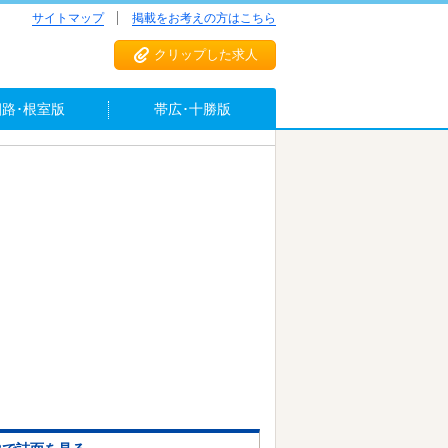
サイトマップ
掲載をお考えの方はこちら
クリップした求人
釧路･根室版
帯広･十勝版