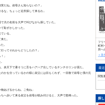
WE
確実だね。叔母さん知らないの？」
来るな。ちょっと近所探して来るわ」
園で犬の名前を大声で叫びながら探していた。
いて恥ずかしかった。
見ている。
て来た。
フリ
った。
町村
所へ
て行ってそれからどうしたの？」
＞主
ら！」
た。
れ、炎天下で暑そうに舌をハアハア出しているチンチロリンが居た。
最近
たのかを分っているかの様に叔父には目もくれず、一目散で叔母と僕の元
閲覧
い物あげるからね。ご免ね」
っちへ歩いて来る叔父を叔母が睨み付けると、大声で怒鳴った。
探し