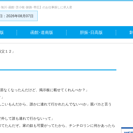
･旭川･函館･苫小牧･釧路･帯広】のお仕事探しに求人君
：2026年08月07日
版
函館･道南版
胆振･日高版
叔父１２」
が居なくなったんだけど、掲示板に載せてくれんべか？」
？」
んこいもんだから、誰かに連れて行かれたんでないべか」親バカと言う
で外して誰も連れて行かないって」
来てたんだぞ。家の奴も可愛がってたから、チンチロリンに何かあったら