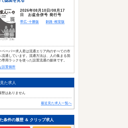
Bで誌面を見る
2026年08月10日/08月17
日 お盆合併号 発行号
帯広･十勝版
釧路･根室版
ーペーパー求人君は流通エリア内のすべての市
へ流通しています。流通方法は、人の集まる箇
の専用ラックを使った設置流通の媒体です。
な設置個所
見た求人
履歴はありません
最近見た求人一覧へ
た条件の履歴 ＆ クリップ求人