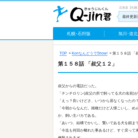
北海道【札幌
最終更新日
札幌･石狩版
旭川･道北
TOP
>
KonなんどうでShow!
>
第１５８話 「
第１５８話 「叔父１２」
叔父からの電話だった。
「チンチロリン(叔父の所で飼ってる犬の名前)
「えっ？良いけどさ、いつから居なくなったの
「今朝からなんだ。雑種だけど人懐こいし、め
か、飼い主バカである。
「あいつ、結構でかいし、繋いである犬を鎖ま
「今迄も何回か離れた事あるけど、すぐ戻って
俺殺されるぞ」