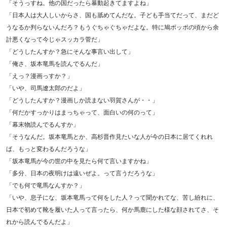
「そうっすね。他の国だったら暴動起きてますよね」
「日本人は大人しいからさ、国も舐めてんだな。子ども手当てだって、まだど
うなるか判らないんだろ？もうぐちゃぐちゃだよな。特に鳩ポッポの頃から余
計悪くなって今じゃスッカラ菅だ」
「どうしたんすか？急にそんな事言い出して」
「俺さ、坂本竜馬を読んでるんだ」
「えっ？漫画っすか？」
「いや、司馬遼太郎のだよ」
「どうしたんすか？漫画しか読まない羽賀さんが・・」
「何だかすっかりはまっちゃって、面白いの何のって」
「幕末物読んでるんすか」
「そうなんだ。坂本竜馬とか、高杉晋作見たいな人が今の日本に居てくれれ
ば、もっと変わるんだろうな」
「坂本竜馬が今の世の中を見たら何て言いますかね」
「多分、日本の夜明けは遠いぜよ。って言うだろうな」
「でも何で竜馬なんすか？」
「いや、息子にな、坂本竜馬って何をした人？って聞かれてな、苦し紛れに、
日本で初めて靴を履いた人って言ったら、何か馬鹿にした様な顔されてさ、そ
れから読んでるんだよ」