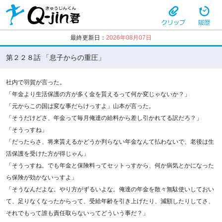
最終更新日：
2026年08月07日
第２２８話 「息子からの重圧」
社内で羽賀が言った。
「年金より生活保護の方が多く金を貰えるって何か変じゃないか？」
「元からこの国は変な事だらけっすよ」山本が言った。
「そうだけどさ、年金って毎月俺達の給料から差し引かれてる訳だろ？」
「そうっすね」
「だったらさ、将来貰えるかどうか判らない年金なんて払わないで、老後は生
活保護を受けた方が得じゃん」
「そうっすね。でも年金と保険料ってセットっすから、何か病気とかになった
ら保険が効かないっすよ」
「そうなんだよな。やり方がずるいよな。俺達の年金を散々無駄使いしておい
て、足りなくなったからって、受給年齢を引き上げたり、減額したりしてさ、
それでもって誰も責任取らないってどういう事だ？」