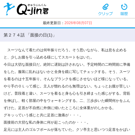
最終更新日：
2026年08月07日
第２７４話 「面接の日(1)」
スーツなんて着たのは何年振りだろう。そう思いながら、私は息を止める
と、少しお腹を引っ込める様にしてスカートをはいた。
今日は大切な面接日だ。絶対に遅刻は許されない。予定時間の二時間前に準備
をした。服装に乱れはないかと全身を鏡に写してチェックする。そう、スーツ
を着るのは十五年振り。そんなブランクを感じさせないほど様になっている。
やり手のＯＬって感じ。主人が惚れるのも無理はない。ちょっとお腹が苦しい
けど。普段着と違い、スーツを着ると身も心も引き締まった感じがする。背筋
を伸ばし、軽く部屋の中をウォーキングする。二、三歩歩いた瞬間何かをふん
ずけた。足首が不自然に外側に傾いたところに全体重がのしかかる。
グキッっていう感じと共に足首に激痛が・・・。
面接前の大切な私の身体に何が起こったのか・・・。
足元には主人のゴルフボールが落ちていた。クソ亭主と思いつつ足首をかばい