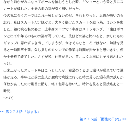
ながら前かがみになってボールを拾おうとした時、ギシィーという音と共にス
カートが破れた。全身の血の気が引く思いだった。
今の私に合うスーツはこれ一枚しかないのだ。それもやっと。足首が痛いのも
忘れ、私はスカートだけ脱ぐと、大きく裂けたスカートを縫う為、ミシンを出
した。鏡に映る私の姿は、上半身スーツで下半身はストッキング、下腹はポコ
ンと出て中年そのものの姿が写っていた。先ほどの姿と比べると、余りにもの
ギャップに思わずふき出してしまうが、今はそんなところではない。時計を見
ると一時間三十前。久し振りのミシンでの作業は時間が掛かると思いきや、僅
か十分程で終了した。さすが私、仕事が早い。昔、よく上司にもそう言われた
っけ。
出来上がったスカートをはこうとしたが、右足のくるぶし辺りが腫れていて激
痛が走る。半年ほど前に主人が腰痛で病院に行った時に貰った湿布薬の残りが
何枚かあったので足首に貼り、軽く包帯を巻いた。時計を見ると面接迄あと一
時間。
つづく
第２７３話 「はまる」
第２７５話 「面接の日(2)」