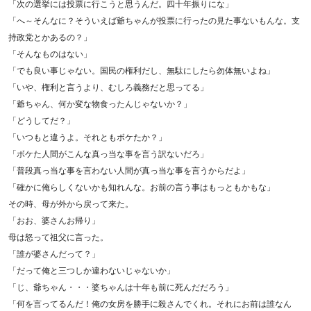
「次の選挙には投票に行こうと思うんだ。四十年振りにな」
「へ～そんなに？そういえば爺ちゃんが投票に行ったの見た事ないもんな。支
持政党とかあるの？」
「そんなものはない」
「でも良い事じゃない。国民の権利だし、無駄にしたら勿体無いよね」
「いや、権利と言うより、むしろ義務だと思ってる」
「爺ちゃん、何か変な物食ったんじゃないか？」
「どうしてだ？」
「いつもと違うよ。それともボケたか？」
「ボケた人間がこんな真っ当な事を言う訳ないだろ」
「普段真っ当な事を言わない人間が真っ当な事を言うからだよ」
「確かに俺らしくないかも知れんな。お前の言う事はもっともかもな」
その時、母が外から戻って来た。
「おお、婆さんお帰り」
母は怒って祖父に言った。
「誰が婆さんだって？」
「だって俺と三つしか違わないじゃないか」
「じ、爺ちゃん・・・婆ちゃんは十年も前に死んだだろう」
「何を言ってるんだ！俺の女房を勝手に殺さんでくれ。それにお前は誰なん