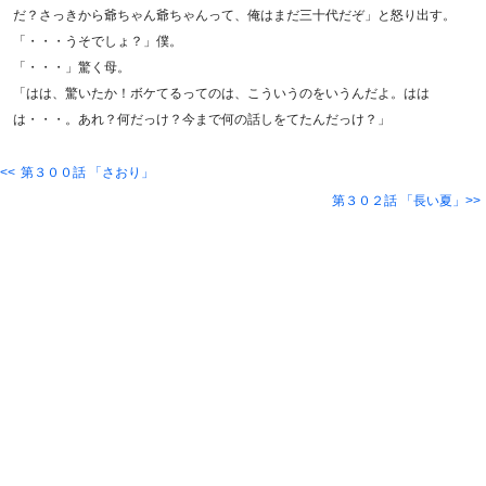
だ？さっきから爺ちゃん爺ちゃんって、俺はまだ三十代だぞ」と怒り出す。
「・・・うそでしょ？」僕。
「・・・」驚く母。
「はは、驚いたか！ボケてるってのは、こういうのをいうんだよ。はは
は・・・。あれ？何だっけ？今まで何の話しをてたんだっけ？」
第３００話 「さおり」
第３０２話 「長い夏」