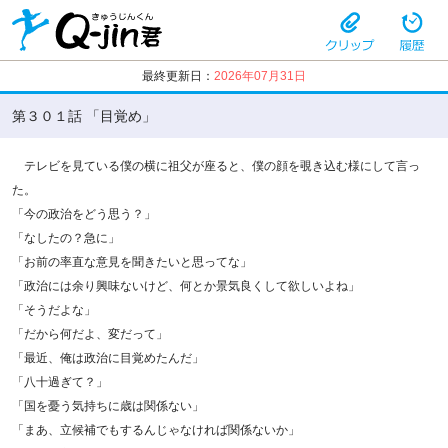
最終更新日：
2026年07月31日
第３０１話 「目覚め」
テレビを見ている僕の横に祖父が座ると、僕の顔を覗き込む様にして言っ
た。
「今の政治をどう思う？」
「なしたの？急に」
「お前の率直な意見を聞きたいと思ってな」
「政治には余り興味ないけど、何とか景気良くして欲しいよね」
「そうだよな」
「だから何だよ、変だって」
「最近、俺は政治に目覚めたんだ」
「八十過ぎて？」
「国を憂う気持ちに歳は関係ない」
「まあ、立候補でもするんじゃなければ関係ないか」