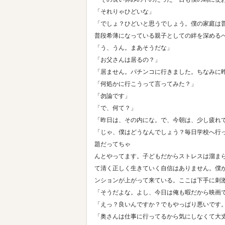
「それりゃひどいな」
「でしょ？ひどいと思うでしょう。僕の家庭は
普段希薄になっている親子としての絆を深める
「う、うん。まあそうだな」
「お父さんは居るの？」
「居ません。パチンコに行きました。ちなみに
「何処かに行こうって言ってみた？」
「勿論です」
「で、何て？」
「昨日は、その内にな。で、今朝は、少し疲れ
「じゃ、僕はどうなんでしょう？毎日学校へ行
題だってちゃ
んとやってます。子どもだからストレスは溜ま
て清く正しく生きていく自信はありません。僕
ンションが上がって来ている。ここは下手に刺
「そうだよな。よし、今日は俺も暇だから映画
「えっ？良いんですか？でもやっぱり悪いです
「奥さんは仕事に行ってるから気にしなくて大