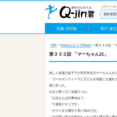
北海道【札幌
最終更新日
札幌･石狩版
旭川･道北
TOP
>
KonなんどうでShow!
>
第３３２話 「
第３３２話 「マーちゃん21」
珍しく友達の息子で小学五年生のマーちゃんか
「ゴールデンウィークに子どもを何処にも連れ
様に言った。
かなり怒っている様だった。
「お父さんは仕事休み？」
「十連休だそうです」
「そりゃまた随分と長い休みだな」
「その長い休みの中のたった一日も僕の為に使