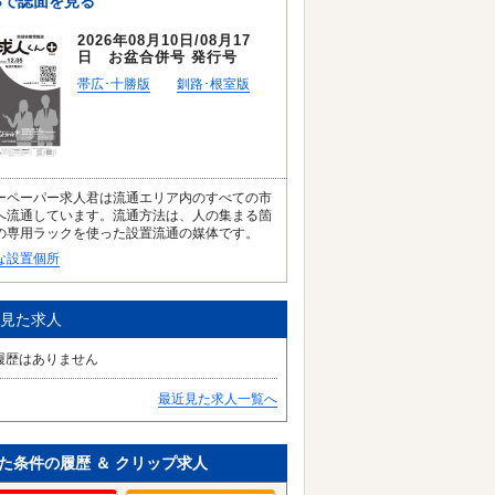
Bで誌面を見る
2026年08月10日/08月17
日 お盆合併号 発行号
帯広･十勝版
釧路･根室版
ーペーパー求人君は流通エリア内のすべての市
へ流通しています。流通方法は、人の集まる箇
の専用ラックを使った設置流通の媒体です。
な設置個所
見た求人
履歴はありません
最近見た求人一覧へ
た条件の履歴 ＆ クリップ求人