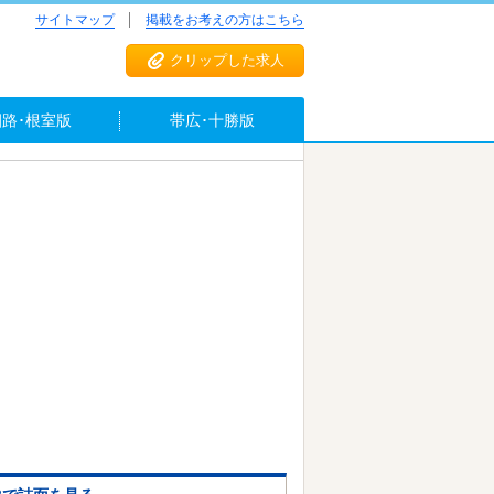
サイトマップ
掲載をお考えの方はこちら
クリップした求人
釧路･根室版
帯広･十勝版