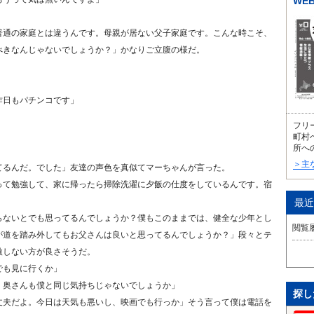
WE
普通の家庭とは違うんです。母親が居ない父子家庭です。こんな時こそ、
べきなんじゃないでしょうか？」かなりご立腹の様だ。
昨日もパチンコです」
フリ
町村
所へ
＞主
てるんだ。でした」友達の声色を真似てマーちゃんが言った。
って勉強して、家に帰ったら掃除洗濯に夕飯の仕度をしているんです。宿
最近
らないとでも思ってるんでしょうか？僕もこのままでは、健全な少年とし
閲覧
が道を踏み外してもお父さんは良いと思ってるんでしょうか？」段々とテ
激しない方が良さそうだ。
でも見に行くか」
。奥さんも僕と同じ気持ちじゃないでしょうか」
探し
丈夫だよ。今日は天気も悪いし、映画でも行っか」そう言って僕は電話を