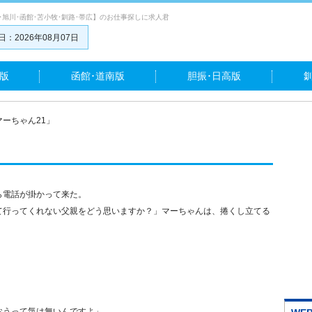
･旭川･函館･苫小牧･釧路･帯広】のお仕事探しに求人君
：2026年08月07日
版
函館･道南版
胆振･日高版
マーちゃん21」
ら電話が掛かって来た。
て行ってくれない父親をどう思いますか？」マーちゃんは、捲くし立てる
おうって気は無いんですよ」