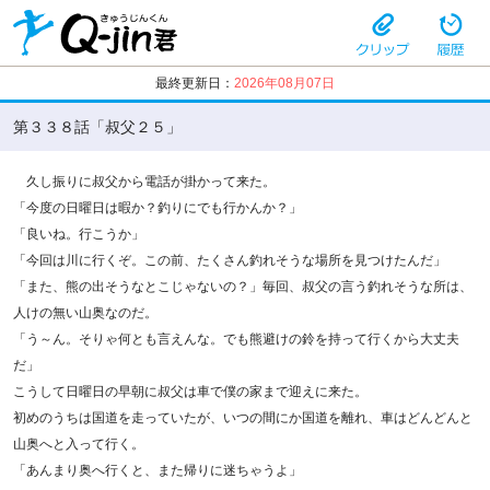
最終更新日：
2026年08月07日
第３３８話「叔父２５」
久し振りに叔父から電話が掛かって来た。
「今度の日曜日は暇か？釣りにでも行かんか？」
「良いね。行こうか」
「今回は川に行くぞ。この前、たくさん釣れそうな場所を見つけたんだ」
「また、熊の出そうなとこじゃないの？」毎回、叔父の言う釣れそうな所は、
人けの無い山奥なのだ。
「う～ん。そりゃ何とも言えんな。でも熊避けの鈴を持って行くから大丈夫
だ」
こうして日曜日の早朝に叔父は車で僕の家まで迎えに来た。
初めのうちは国道を走っていたが、いつの間にか国道を離れ、車はどんどんと
山奥へと入って行く。
「あんまり奥へ行くと、また帰りに迷ちゃうよ」