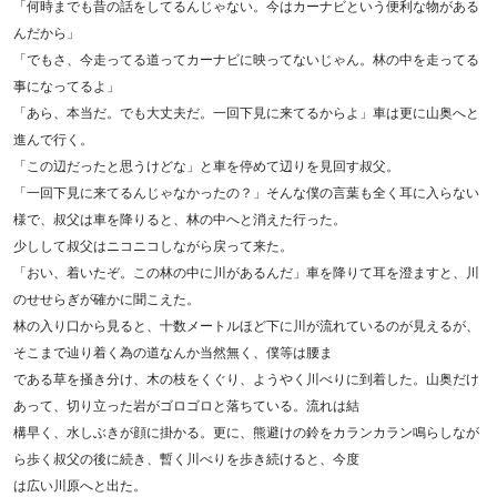
「何時までも昔の話をしてるんじゃない。今はカーナビという便利な物がある
んだから」
「でもさ、今走ってる道ってカーナビに映ってないじゃん。林の中を走ってる
事になってるよ」
「あら、本当だ。でも大丈夫だ。一回下見に来てるからよ」車は更に山奥へと
進んで行く。
「この辺だったと思うけどな」と車を停めて辺りを見回す叔父。
「一回下見に来てるんじゃなかったの？」そんな僕の言葉も全く耳に入らない
様で、叔父は車を降りると、林の中へと消えた行った。
少しして叔父はニコニコしながら戻って来た。
「おい、着いたぞ。この林の中に川があるんだ」車を降りて耳を澄ますと、川
のせせらぎが確かに聞こえた。
林の入り口から見ると、十数メートルほど下に川が流れているのが見えるが、
そこまで辿り着く為の道なんか当然無く、僕等は腰ま
である草を掻き分け、木の枝をくぐり、ようやく川べりに到着した。山奥だけ
あって、切り立った岩がゴロゴロと落ちている。流れは結
構早く、水しぶきが顔に掛かる。更に、熊避けの鈴をカランカラン鳴らしなが
ら歩く叔父の後に続き、暫く川べりを歩き続けると、今度
は広い川原へと出た。