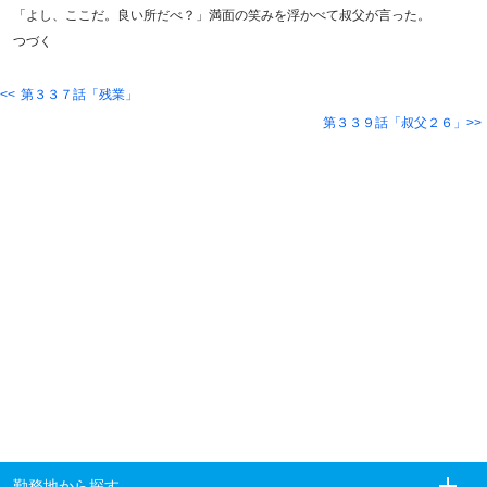
「よし、ここだ。良い所だべ？」満面の笑みを浮かべて叔父が言った。
つづく
第３３７話「残業」
第３３９話「叔父２６」
勤務地から探す