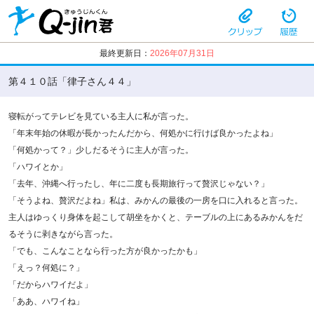
最終更新日：
2026年07月31日
第４１０話「律子さん４４」
寝転がってテレビを見ている主人に私が言った。
「年末年始の休暇が長かったんだから、何処かに行けば良かったよね」
「何処かって？」少しだるそうに主人が言った。
「ハワイとか」
「去年、沖縄へ行ったし、年に二度も長期旅行って贅沢じゃない？」
「そうよね、贅沢だよね」私は、みかんの最後の一房を口に入れると言った。
主人はゆっくり身体を起こして胡坐をかくと、テーブルの上にあるみかんをだ
るそうに剥きながら言った。
「でも、こんなことなら行った方が良かったかも」
「えっ？何処に？」
「だからハワイだよ」
「ああ、ハワイね」