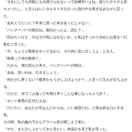
「それにしても何処にも出掛けられないって結構辛いよね。借りたＤＶＤも見
ちゃったし」と主人はレンタルＤＶＤの入った袋の中を覗き込みながら言っ
た。
「あれどうだった？年末に買った本があったじゃない」
「バンクーバーの朝日ね。面白かったよ。読む？」
「読みたいけど、今はその気になれないわ」と私はすっかり冷めたお茶を一口
飲むと言った。
「今、ちょうど映画をやってるから、その内に見に行こうよ」と主人。
「映画って何の映画？」
「だから、僕が読んだ本さ。バンクーバーの朝日」
「ああ、良いわね。行きましょう」
「何か少し寒くない？暖房をもう少し上げようか？」と言って主人が立ち上が
る。
「だけど、何で二人揃って年明け早々こんな事になっちゃう訳？」
「ホント最悪の正月だよね」
「だいたい、あなたが先なんだからね。いい迷惑だわ」と恨み節を口にする
私。
その時、私の脇の下からアラーム音が聞こえて来た。
「やだ、また少し上がってきた見たい」体温計を見て私が言った。