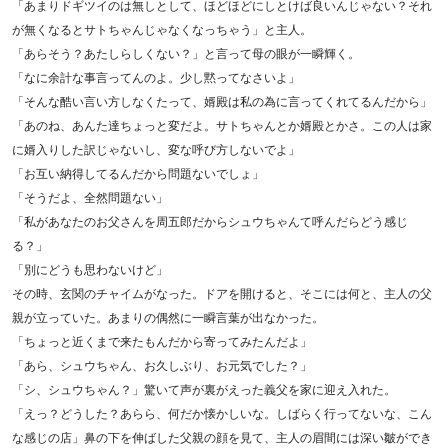
「あまりドギツイのは無しとして、ほどほどにしとけば良いんじゃない？それ
が無くなるとサトちゃんじゃなくなっちゃう」と主人。
「あらそう？あたしらしくない？」と言って母の眼が一瞬輝く。
「なに余計な事言ってんのよ。少し黙ってなさいよ」
「そんな酷い言い方しなくたって、婿殿は私の為に言ってくれてるんだから」
「あのね、あんた達ちょっと変だよ。サトちゃんとか婿殿とかさ。この人は家
に婿入りした訳じゃないし、変な呼び方しないでよ」
「お互い納得してるんだから問題ないでしょ」
「そうだよ、全然問題ない」
「私があなたのお父さんを周五郎だからシュウちゃんて呼んだらどう感じ
る？」
「別にどうも思わないけど」
その時、玄関のチャイムがなった。ドアを開けると、そこには何と、主人の父
親が立っていた。あまりの偶然に一瞬言葉が出なかった。
「ちょっと近くまで来たもんだから寄ってみたんだよ」
「あら、シュウちゃん、お久しぶり、お元気でした？」
「シ、シュウちゃん？」驚いて声が裏がえった義父を家に迎え入れた。
「えっ？どうした？あらら、何だか懐かしいな。しばらく行ってないな、こん
な感じの店」鼻の下を伸ばした父親の顔を見て、主人の眉間には深い皺ができ