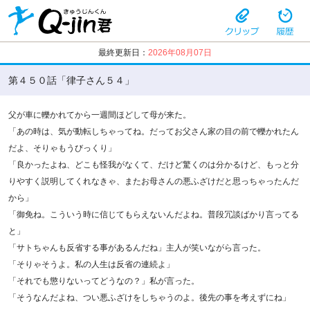
最終更新日：
2026年08月07日
第４５０話「律子さん５４」
父が車に轢かれてから一週間ほどして母が来た。
「あの時は、気が動転しちゃってね。だってお父さん家の目の前で轢かれたん
だよ、そりゃもうびっくり」
「良かったよね、どこも怪我がなくて、だけど驚くのは分かるけど、もっと分
りやすく説明してくれなきゃ、またお母さんの悪ふざけだと思っちゃったんだ
から」
「御免ね。こういう時に信じてもらえないんだよね。普段冗談ばかり言ってる
と」
「サトちゃんも反省する事があるんだね」主人が笑いながら言った。
「そりゃそうよ。私の人生は反省の連続よ」
「それでも懲りないってどうなの？」私が言った。
「そうなんだよね、つい悪ふざけをしちゃうのよ。後先の事を考えずにね」