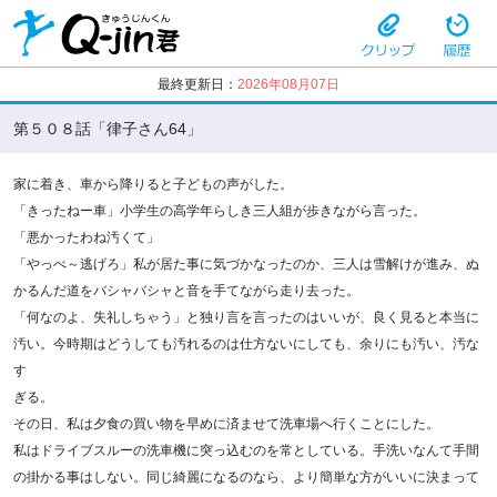
最終更新日：
2026年08月07日
第５０８話「律子さん64」
家に着き、車から降りると子どもの声がした。
「きったねー車」小学生の高学年らしき三人組が歩きながら言った。
「悪かったわね汚くて」
「やっべ～逃げろ」私が居た事に気づかなったのか、三人は雪解けが進み、ぬ
かるんだ道をバシャバシャと音を手てながら走り去った。
「何なのよ、失礼しちゃう」と独り言を言ったのはいいが、良く見ると本当に
汚い。今時期はどうしても汚れるのは仕方ないにしても、余りにも汚い、汚な
す
ぎる。
その日、私は夕食の買い物を早めに済ませて洗車場へ行くことにした。
私はドライブスルーの洗車機に突っ込むのを常としている。手洗いなんて手間
の掛かる事はしない。同じ綺麗になるのなら、より簡単な方がいいに決まって