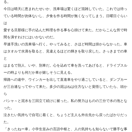
る。
今日は晴天に恵まれたせいか、洗車場は驚くほど混雑していた。これでは待っ
ている時間が勿体ないし、夕食を作る時間が無くなってしまう。日曜日ぐらい
は
愛する旦那様に手の込んだ料理を作る事を心掛けて来た。だからこんな所で時
間を潰すわけにはいかないのだ。
早速手洗いの洗車場へ行く。やってみると、さほど時間は掛からなかった。車
はタオルで水滴を取ると、見違えるほどの輝きを取り戻した。さっきまでの車
と
はまるで別人、いや、別車だ。心を込めて車を洗ってあげると、ドライブスル
ーの時よりも何だか車が嬉しそうに見える。
帰路への途中、ウインカーを出して直進車をやり過ごしていると、ダンプカー
が三台連なってやって来た。多少の泥はねは仕方ないと覚悟していたら、頭か
ら
バシャ～と泥水を三回立て続けに被った。私の努力はものの三分で水の泡とな
った。
泣きたい気持ちで自宅に着くと、ちょうど主人も外出先から戻ったばかりだっ
た。
「きったねー車」小学生並みの言語中枢と、人の気持ちも知らないで勝手な事