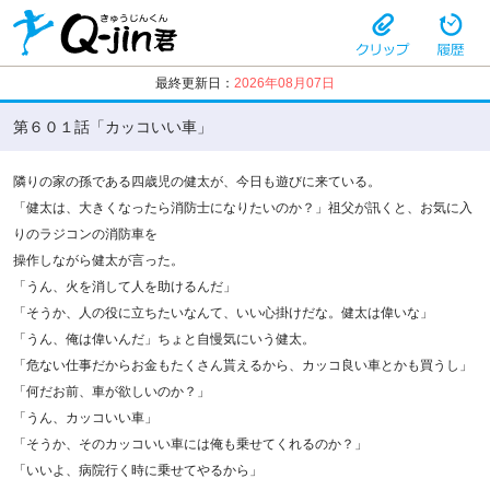
最終更新日：
2026年08月07日
第６０１話「カッコいい車」
隣りの家の孫である四歳児の健太が、今日も遊びに来ている。
「健太は、大きくなったら消防士になりたいのか？」祖父が訊くと、お気に入
りのラジコンの消防車を
操作しながら健太が言った。
「うん、火を消して人を助けるんだ」
「そうか、人の役に立ちたいなんて、いい心掛けだな。健太は偉いな」
「うん、俺は偉いんだ」ちょと自慢気にいう健太。
「危ない仕事だからお金もたくさん貰えるから、カッコ良い車とかも買うし」
「何だお前、車が欲しいのか？」
「うん、カッコいい車」
「そうか、そのカッコいい車には俺も乗せてくれるのか？」
「いいよ、病院行く時に乗せてやるから」