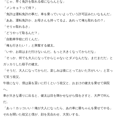
「じゃ、早く免許を取れる様にならんとな」
「メンキョ？って何？」
「免許は運転免許の事だ。車を乗っていいよっていう許可証みたいなもんだ」
「ああ、運転免許か、お母さんも持ってるよ。あれって俺も取れるの？」
「そりゃ取れるさ」
「どうやって取るんだ？」
「自動車学校に行くんだ」
「俺も行きたい！」と興奮する健太。
「いや、お前はまだ行けないんだ。もっと大きくなってからだな」
「そっか、何でも大人になってからじゃないとダメなんだな。まだまだだ」と
ガッカリした様子の健太。
「そうだ、大人になってからだ。楽しみは後にとっておいた方がいい」と言っ
て笑う祖父。
午後になり、僕は薬を貰いに行くという祖父と、おまけの健太を乗せて病院
へ。
車が大きな通りに出ると、健太は目を輝かせながら指をさすと、大声で叫ん
だ。
「あっ！カッコいい！俺が大人になったら、あの車に爺ちゃんを乗せてやる」
それを聞いた祖父と僕が、顔を見合わせ、大笑いする。