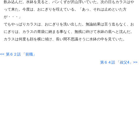
飲み込んだ。水鉢を見ると、パンくずが沢山浮いていた。次の日もカラスはや
って来た。今度は、おにぎりを咥えている。「あっ、それは止めといた方
が・・・」
でもやっぱりカラスは、おにぎりを洗い出した。無論結果は言う迄もなく、お
にぎりは、カラスの胃袋に納まる事なく、無残に砕けて水鉢の底へと沈んだ。
カラスは何度も顔を横に傾け、長い間不思議そうに水鉢の中を見ていた。
第６２話 「前職」
第６４話 「叔父4」