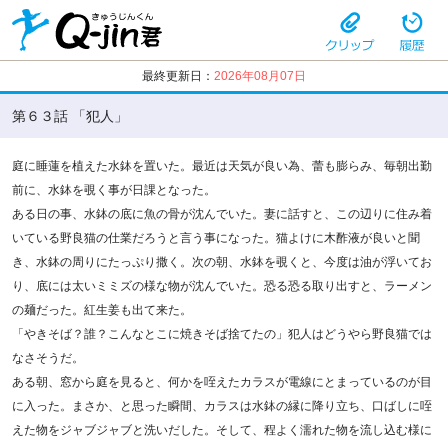
最終更新日：
2026年08月07日
第６３話 「犯人」
庭に睡蓮を植えた水鉢を置いた。最近は天気が良い為、蕾も膨らみ、毎朝出勤
前に、水鉢を覗く事が日課となった。
ある日の事、水鉢の底に魚の骨が沈んでいた。妻に話すと、この辺りに住み着
いている野良猫の仕業だろうと言う事になった。猫よけに木酢液が良いと聞
き、水鉢の周りにたっぷり撒く。次の朝、水鉢を覗くと、今度は油が浮いてお
り、底には太いミミズの様な物が沈んでいた。恐る恐る取り出すと、ラーメン
の麺だった。紅生姜も出て来た。
「やきそば？誰？こんなとこに焼きそば捨てたの」犯人はどうやら野良猫では
なさそうだ。
ある朝、窓から庭を見ると、何かを咥えたカラスが電線にとまっているのが目
に入った。まさか、と思った瞬間、カラスは水鉢の縁に降り立ち、口ばしに咥
えた物をジャブジャブと洗いだした。そして、程よく濡れた物を流し込む様に