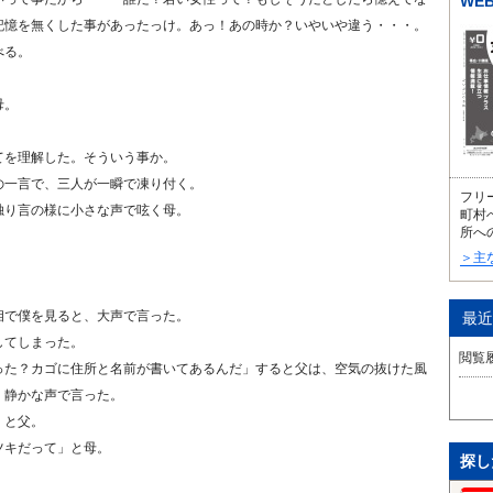
WE
記憶を無くした事があったっけ。あっ！あの時か？いやいや違う・・・。
べる。
母。
てを理解した。そういう事か。
の一言で、三人が一瞬で凍り付く。
フリ
独り言の様に小さな声で呟く母。
町村
所へ
＞主
相で僕を見ると、大声で言った。
最近
してしまった。
閲覧
った？カゴに住所と名前が書いてあるんだ」すると父は、空気の抜けた風
、静かな声で言った。
」と父。
ツキだって」と母。
探し