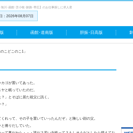
･旭川･函館･苫小牧･釧路･帯広】のお仕事探しに求人君
：2026年08月07日
版
函館･道南版
胆振･日高版
のこどこのこ1」
いカゴが置いてあった。
スヤと眠っていたのだ。
た？」とそばに居た祖父に訊く。
か？」
てくれって、その子を置いていったんだぞ」と険しい顔の父。
ラと捲りだしていた。
いって事だから・・・誰だ？若い女性って？もしそうだとしたら憶えてな