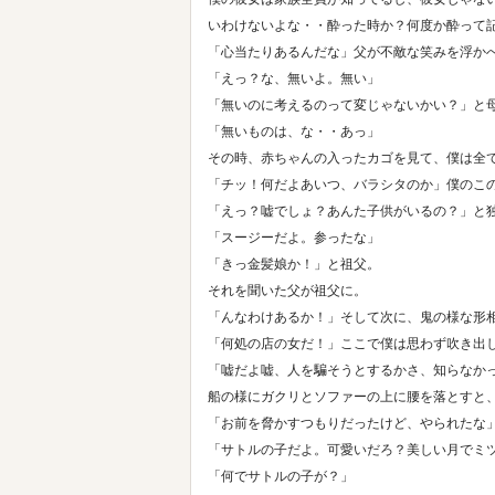
いわけないよな・・酔った時か？何度か酔って
「心当たりあるんだな」父が不敵な笑みを浮か
「えっ？な、無いよ。無い」
「無いのに考えるのって変じゃないかい？」と
「無いものは、な・・あっ」
その時、赤ちゃんの入ったカゴを見て、僕は全
「チッ！何だよあいつ、バラシタのか」僕のこ
「えっ？嘘でしょ？あんた子供がいるの？」と
「スージーだよ。参ったな」
「きっ金髪娘か！」と祖父。
それを聞いた父が祖父に。
「んなわけあるか！」そして次に、鬼の様な形
「何処の店の女だ！」ここで僕は思わず吹き出
「嘘だよ嘘、人を騙そうとするかさ、知らなか
船の様にガクリとソファーの上に腰を落とすと
「お前を脅かすつもりだったけど、やられたな
「サトルの子だよ。可愛いだろ？美しい月でミ
「何でサトルの子が？」