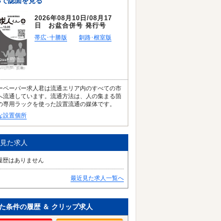
Bで誌面を見る
2026年08月10日/08月17
日 お盆合併号 発行号
帯広･十勝版
釧路･根室版
ーペーパー求人君は流通エリア内のすべての市
へ流通しています。流通方法は、人の集まる箇
の専用ラックを使った設置流通の媒体です。
な設置個所
見た求人
履歴はありません
最近見た求人一覧へ
た条件の履歴 ＆ クリップ求人