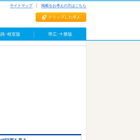
サイトマップ
掲載をお考えの方はこちら
クリップした求人
釧路･根室版
帯広･十勝版