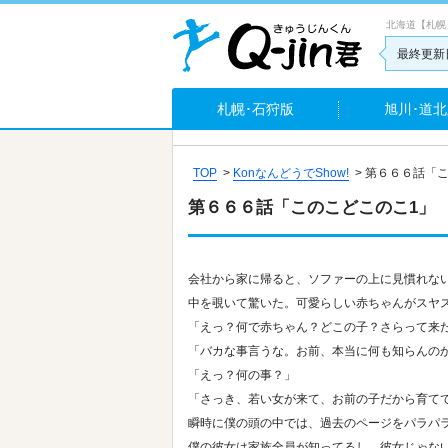
北海道【札幌
最終更新日
札幌･石狩版
旭川･道北
TOP
>
KonなんどうでShow!
>
第６６６話「こ
第６６６話「このこどこのこ1」
会社から家に帰ると、ソファーの上に見慣れな
中を覗いて驚いた。可愛らしい赤ちゃんがスヤ
「えっ？何で赤ちゃん？どこの子？さらって来
「バカな事言うな。お前、本当に何も知らんの
「えっ？何の事？」
「さっき、若い女が来て、お前の子だから育て
瞬時に僕の頭の中では、過去のページをパラパ
僕の彼女は家族全員が知ってるし、彼女じゃな