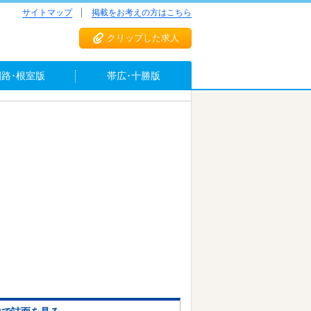
サイトマップ
掲載をお考えの方はこちら
クリップした求人
釧路･根室版
帯広･十勝版