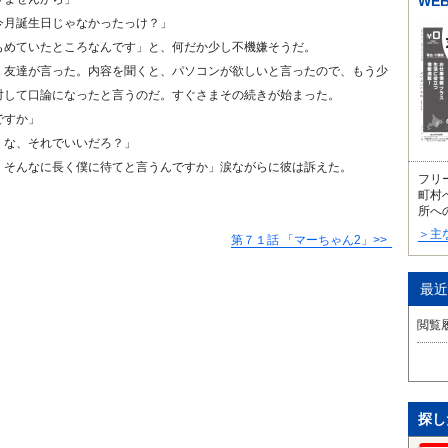
WE
今月誕生日じゃなかったっけ？」
もめていたところなんです」と、何だか少し不機嫌そうだ。
」友達が言った。内容を聞くと、パソコンが欲しいと言ったので、もう少
対して口論になったと言うのだ。すぐさまその続きが始まった。
ですか」
。な、それでいいだろ？」
。そんなに長く僕に待てと言うんですか」涙ながらに彼は訴えた。
フリ
町村
所へ
＞主
第７１話 「マーちゃん2」
最近
閲覧
探し