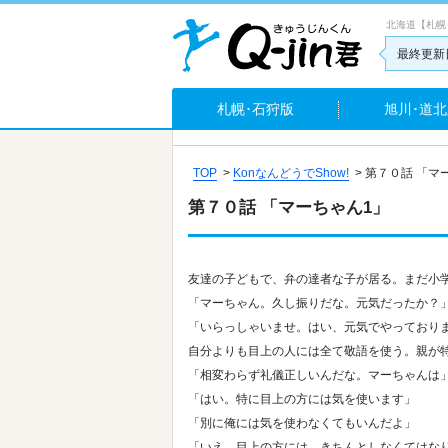
北海道【札幌
最終更新日
札幌･石狩版
旭川･道北
TOP
>
KonなんどうでShow!
>
第７０話 「マ
第７０話 「マーちゃん1」
友達の子どもで、弁の達者な子が居る。まだ小
「マーちゃん。久し振りだな。元気だったか？
「いらっしゃいませ。はい、元気でやっており
自分よりも目上の人には全て敬語を使う。親が
「相変わらず礼儀正しいんだな。マーちゃんは
「はい。特に目上の方には気を使います」
「別に俺には気を使わなくてもいんだよ」
「いえ、目上の方には、きちんとしなくてはな