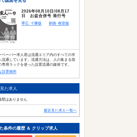
Bで誌面を見る
2026年08月10日/08月17
日 お盆合併号 発行号
帯広･十勝版
釧路･根室版
ーペーパー求人君は流通エリア内のすべての市
へ流通しています。流通方法は、人の集まる箇
の専用ラックを使った設置流通の媒体です。
な設置個所
見た求人
履歴はありません
最近見た求人一覧へ
た条件の履歴 ＆ クリップ求人