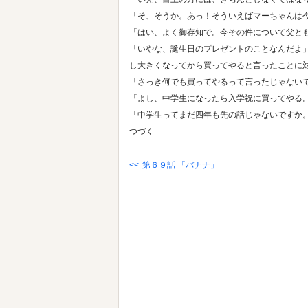
「そ、そうか。あっ！そういえばマーちゃんは
「はい、よく御存知で。今その件について父と
「いやな、誕生日のプレゼントのことなんだよ
し大きくなってから買ってやると言ったことに
「さっき何でも買ってやるって言ったじゃない
「よし、中学生になったら入学祝に買ってやる
「中学生ってまだ四年も先の話じゃないですか
つづく
第６９話 「バナナ」