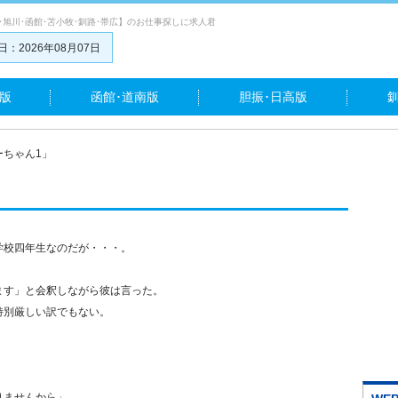
･旭川･函館･苫小牧･釧路･帯広】のお仕事探しに求人君
：2026年08月07日
版
函館･道南版
胆振･日高版
ーちゃん1」
学校四年生なのだが・・・。
」
ます」と会釈しながら彼は言った。
特別厳しい訳でもない。
」
りませんから」