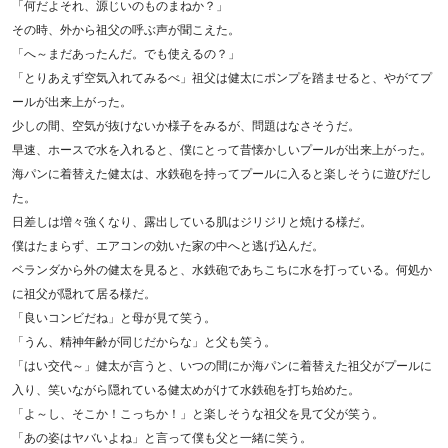
「何だよそれ、源じいのものまねか？」
その時、外から祖父の呼ぶ声が聞こえた。
「へ～まだあったんだ。でも使えるの？」
「とりあえず空気入れてみるべ」祖父は健太にポンプを踏ませると、やがてプ
ールが出来上がった。
少しの間、空気が抜けないか様子をみるが、問題はなさそうだ。
早速、ホースで水を入れると、僕にとって昔懐かしいプールが出来上がった。
海パンに着替えた健太は、水鉄砲を持ってプールに入ると楽しそうに遊びだし
た。
日差しは増々強くなり、露出している肌はジリジリと焼ける様だ。
僕はたまらず、エアコンの効いた家の中へと逃げ込んだ。
ベランダから外の健太を見ると、水鉄砲であちこちに水を打っている。何処か
に祖父が隠れて居る様だ。
「良いコンビだね」と母が見て笑う。
「うん、精神年齢が同じだからな」と父も笑う。
「はい交代～」健太が言うと、いつの間にか海パンに着替えた祖父がプールに
入り、笑いながら隠れている健太めがけて水鉄砲を打ち始めた。
「よ～し、そこか！こっちか！」と楽しそうな祖父を見て父が笑う。
「あの姿はヤバいよね」と言って僕も父と一緒に笑う。