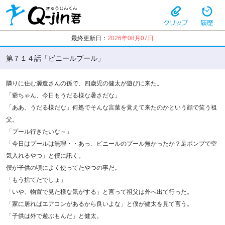
最終更新日：
2026年08月07日
第７１４話「ビニールプール」
隣りに住む源造さんの孫で、四歳児の健太が遊びに来た。
「爺ちゃん、今日もうだる様な暑さだな」
「ああ、うだる様だな」何処でそんな言葉を覚えて来たのかという顔で笑う祖
父。
「プール行きたいな～」
「今日はプールは無理・・あっ、ビニールのプール無かったか？足ポンプで空
気入れるやつ」と僕に訊く。
僕が子供の頃によく使ってたやつの事だ。
「もう捨てたでしょ」
「いや、物置で見た様な気がする」と言って祖父は外へ出て行った。
「家に居ればエアコンがあるから良いよな」と僕が健太を見て言う。
「子供は外で遊ぶもんだ」と健太。