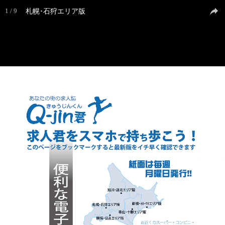
再度読み込み
1 / 9
札幌･石狩エリア版