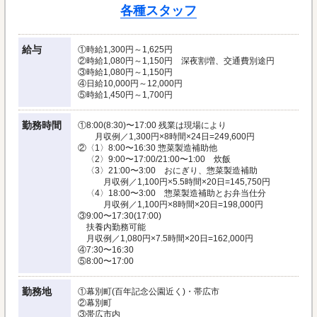
各種スタッフ
給与
①時給1,300円～1,625円
②時給1,080円～1,150円 深夜割増、交通費別途円
③時給1,080円～1,150円
④日給10,000円～12,000円
⑤時給1,450円～1,700円
勤務時間
①8:00(8:30)〜17:00 残業は現場により
月収例／1,300円×8時間×24日=249,600円
②〈1〉8:00〜16:30 惣菜製造補助他
〈2〉9:00〜17:00/21:00〜1:00 炊飯
〈3〉21:00〜3:00 おにぎり、惣菜製造補助
月収例／1,100円×5.5時間×20日=145,750円
〈4〉18:00〜3:00 惣菜製造補助とお弁当仕分
月収例／1,100円×8時間×20日=198,000円
③9:00〜17:30(17:00)
扶養内勤務可能
月収例／1,080円×7.5時間×20日=162,000円
④7:30〜16:30
⑤8:00〜17:00
勤務地
①幕別町(百年記念公園近く)・帯広市
②幕別町
③帯広市内