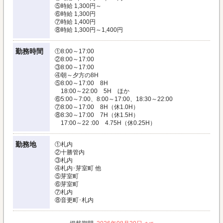
⑤時給 1,300円～
⑥時給 1,300円
⑦時給 1,400円
⑧時給 1,300円～1,400円
勤務時間
①8:00～17:00
②8:00～17:00
③8:00～17:00
④朝～夕方の8H
⑤8:00～17:00 8H
18:00～22:00 5H ほか
⑥5:00～7:00、8:00～17:00、18:30～22:00
⑦8:00～17:00 8H（休1.0H）
⑧8:30～17:00 7H（休1.5H）
17:00～22 :00 4.75H（休0.25H）
勤務地
①札内
②十勝管内
③札内
④札内･芽室町 他
⑤芽室町
⑥芽室町
⑦札内
⑧音更町･札内