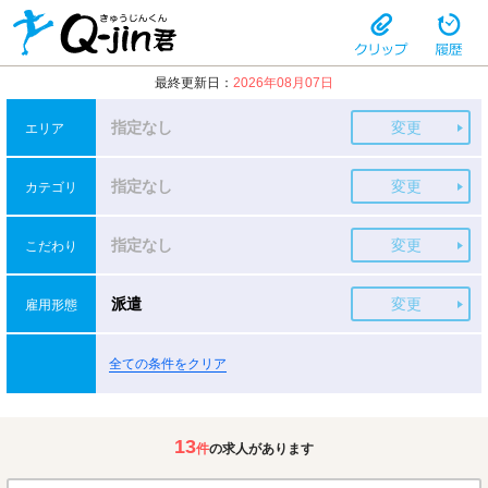
最終更新日：
2026年08月07日
指定なし
変更
エリア
指定なし
変更
カテゴリ
指定なし
変更
こだわり
派遣
変更
雇用形態
全ての条件をクリア
13
件
の求人があります