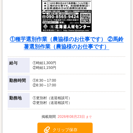
①種芋選別作業（農協様のお仕事です） ②馬鈴
薯選別作業（農協様のお仕事です）
給与
①時給1,300円
②時給1,150円
勤務時間
①8:30～17:00
②8:30～17:00
勤務地
①更別村（送迎相談可）
②更別村（送迎相談可）
2026年08月23日
クリップ保存