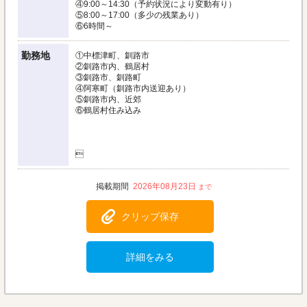
④9:00～14:30（予約状況により変動有り）
⑤8:00～17:00（多少の残業あり）
⑥6時間～
勤務地
①中標津町、釧路市
②釧路市内、鶴居村
③釧路市、釧路町
④阿寒町（釧路市内送迎あり）
⑤釧路市内、近郊
⑥鶴居村住み込み

2026年08月23日
クリップ保存
詳細をみる