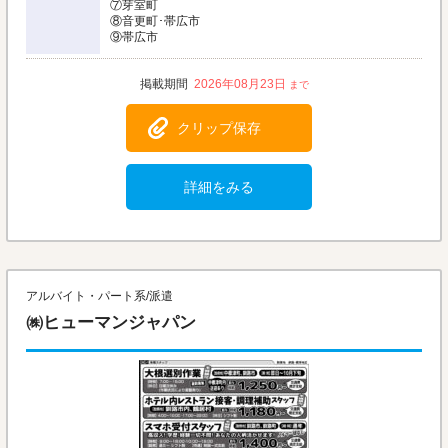
⑦芽室町
⑧音更町･帯広市
⑨帯広市
2026年08月23日
クリップ保存
詳細をみる
アルバイト・パート系/派遣
㈱ヒューマンジャパン