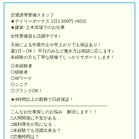
交通誘導警備スタッフ
★デイリーボーナス 1日1,500円 ×60日
★建築･土木現場でのお仕事
女性警備員も活躍中です♪
天候による作業中止や早上がりでも保証あり！
週1日～OK！ 平日のみなど働き方は相談に応じます♪
未経験の方も丁寧な研修でしっかりサポートします！
◎未経験者
◎経験者
◎Wワーク
◎シニア
◎ブランクOK！
★4時間以上の勤務で日給保証！
——————————————————————-
こんなお仕事探しのお悩み 解決します！！
□人間関係に不安がある…
□福利厚生が気になる…
□未経験でも活躍出来る？
□労働時間は？