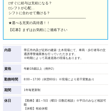
□すぐに給与は支給になる？
□シフトが心配…
シフトに合わせて働ける？
——————————————————————-
★選べる充実の高待遇！！
【応募】まずはお気軽にご連絡下さい
内容
帯広市内及び近郊の建築･土木現場にて、車両・歩行者等の交
通誘導警備業務を行っていただきます。
※時期によって高速道路の現場もあります。
資格
年齢18歳以上（例外2）
勤務時間
8:00～17:00（休憩60分）※現場により若干変動あり
期間
1年毎更新制
休日
【勤務】週1～5日（曜日･日数応相談）※平日のみなど相談可
能
【休暇】有給休暇