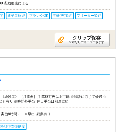
1:30 ④勤務先による
問
新卒者歓迎
ブランクOK
主婦(夫)歓迎
フリーター歓迎
クリップ保存
登録なしでキープできます
》
円～《経験者》 ［月収例］月収38万円以上可能 ※経験に応じて優遇 ※
給も有り ※時間外手当･休日手当は別途支給
:00（実働8時間） ※早出･残業有り
資格取得支援制度