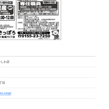
かしわ店
丁目
oro.coop/