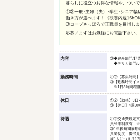
暮らしに役立つお得な情報や、ついで
①②一般･主婦（夫）･学生･シニア幅
働き方が選べます！《扶養内週16hO
③コープさっぽろで正職員を目指しま
応募／まずはお気軽にお電話下さい。
内容
③◆農産部門/野
◆デリカ部門/
勤務時間
①②【募集時間】3.
③【勤務時間イメージ
※1日8時間程度
休日
①②【勤務】3日～
③【休日】4週8
待遇
①②交通費規定支
員登用制度有 ※
③1年後無期雇用
共済制度、慶弔見
族1人につき月1