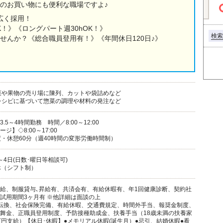
のお買い物にも便利な職場ですよ♪
広く採用！
K！》《ロングパート週30hOK！》
検索
せんか？《総合職員登用有！》《年間休日120日♪》
菜や果物の売り場に陳列、カットや袋詰めなど
レシピに基づいて惣菜の調理や材料の発注など
5～4時間勤務 時間／8:00～12:00
】◇8:00～17:00
・休憩60分（週40時間の変形労働時間制）
4日(日数･曜日等相談可)
休（シフト制）
給、制服貸与､昇給有、共済会有、有給休暇有、年1回健康診断、契約社
試用期間3ヶ月有 ※他詳細は面談の上
転換、社会保険完備、有給休暇、交通費規定、時間外手当、報奨金制度、
舞金、正職員登用制度、予防接種助成金、扶養手当（18歳未満の扶養家
万円支給）【休日･休暇】●メモリアル休暇(誕生月）●忌引、結婚休暇●看