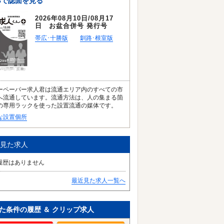
Bで誌面を見る
2026年08月10日/08月17
日 お盆合併号 発行号
帯広･十勝版
釧路･根室版
ーペーパー求人君は流通エリア内のすべての市
へ流通しています。流通方法は、人の集まる箇
の専用ラックを使った設置流通の媒体です。
な設置個所
見た求人
履歴はありません
最近見た求人一覧へ
た条件の履歴 ＆ クリップ求人