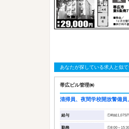
あなたが探している求人と似て
帯広ビル管理㈱
清掃員、夜間学校開放警備員
給与
①時給1,075円
勤務
①8:00～15: