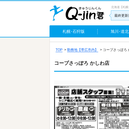
北海道【札幌
最終更新日
札幌･石狩版
旭川･道北
TOP
>
勤務地【帯広市内】
>
コープさっぽろ 
コープさっぽろ かしわ店