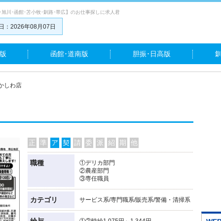
･旭川･函館･苫小牧･釧路･帯広】のお仕事探しに求人君
：2026年08月07日
版
函館･道南版
胆振･日高版
かしわ店
正
準
ア
契
請
委
派
紹
期
他
職種
①デリカ部門
②農産部門
③専任職員
カテゴリ
サービス系/専門職系/販売系/警備・清掃系
給与
①②時給1,075円～1,344円