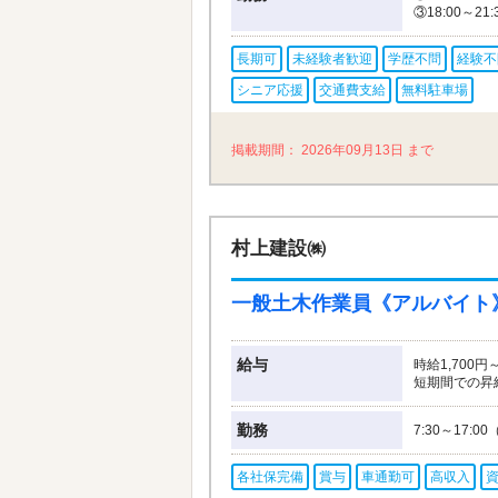
③18:00～2
長期可
未経験者歓迎
学歴不問
経験不
シニア応援
交通費支給
無料駐車場
2026年09月13日
村上建設㈱
一般土木作業員《アルバイト
給与
時給1,700
短期間での昇
勤務
7:30～17
各社保完備
賞与
車通勤可
高収入