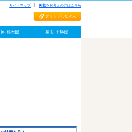
サイトマップ
掲載をお考えの方はこちら
クリップした求人
釧路･根室版
帯広･十勝版