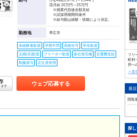
WE
③月給 20万円～25万円
※残業代別途全額支給
※試採用期間同条件
※給与額は経験・技能により決定。
勤務地
帯広市
未経験者歓迎
学歴不問
高校生可
学生歓迎
主婦(夫)歓迎
フリーター歓迎
各社保完備
交通費支給
フリ
町村
制服貸与
正社員登用
所へ
＞主
存
ウェブ応募する
きます
最近
閲覧
探し