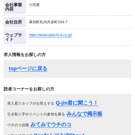
会社事業
小売業
内容
会社住所
幕別町札内共栄町164-7
ウェブサ
https://www.daiichi-d.co.jp/
イト
求人情報をお探しの方
topページに戻る
読者コーナーをお探しの方
Q-jin君に聞こう！
求人君スタッフがお答えする
みんなで掲示板
引き取り手やイベントの参加を募る
みてみてウチのコ
ウチのコ自慢