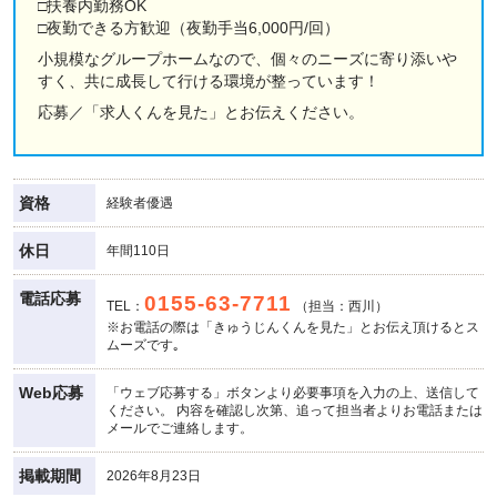
□扶養内勤務OK
□夜勤できる方歓迎（夜勤手当6,000円/回）
小規模なグループホームなので、個々のニーズに寄り添いや
すく、共に成長して行ける環境が整っています！
応募／「求人くんを見た」とお伝えください。
資格
経験者優遇
休日
年間110日
電話応募
0155-63-7711
TEL：
（担当：西川）
※お電話の際は「きゅうじんくんを見た」とお伝え頂けるとス
ムーズです｡
Web応募
「ウェブ応募する」ボタンより必要事項を入力の上、送信して
ください。 内容を確認し次第、追って担当者よりお電話または
メールでご連絡します。
掲載期間
2026年8月23日