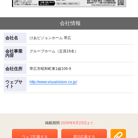
会社情報
会社名
けあビジョンホーム 帯広
会社事業
グループホーム（定員18名）
内容
会社住所
帯広市昭和町東1線106-9
ウェブサ
http://www.visualvision.co.jp/
イト
2026年8月23日
ウェブ応募する
電話応募する