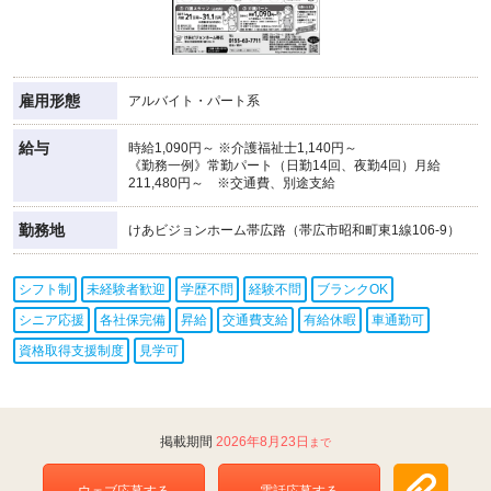
雇用形態
アルバイト・パート系
給与
時給1,090円～ ※介護福祉士1,140円～
《勤務一例》常勤パート（日勤14回、夜勤4回）月給
211,480円～ ※交通費、別途支給
勤務地
けあビジョンホーム帯広路（帯広市昭和町東1線106-9）
シフト制
未経験者歓迎
学歴不問
経験不問
ブランクOK
シニア応援
各社保完備
昇給
交通費支給
有給休暇
車通勤可
資格取得支援制度
見学可
2026年8月23日