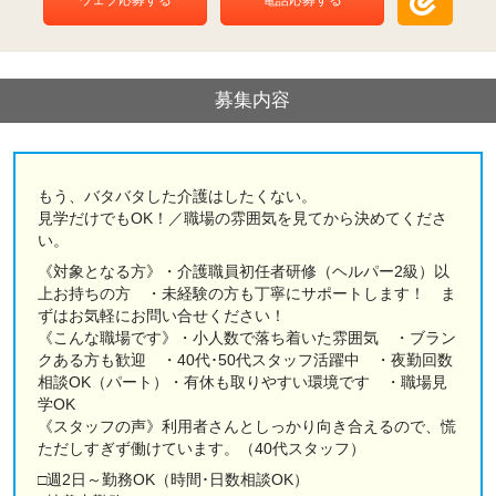
ウェブ応募する
電話応募する
募集内容
もう、バタバタした介護はしたくない。
見学だけでもOK！／職場の雰囲気を見てから決めてくださ
い。
《対象となる方》・介護職員初任者研修（ヘルパー2級）以
上お持ちの方 ・未経験の方も丁寧にサポートします！ ま
ずはお気軽にお問い合せください！
《こんな職場です》・小人数で落ち着いた雰囲気 ・ブラン
クある方も歓迎 ・40代･50代スタッフ活躍中 ・夜勤回数
相談OK（パート）・有休も取りやすい環境です ・職場見
学OK
《スタッフの声》利用者さんとしっかり向き合えるので、慌
ただしすぎず働けています。（40代スタッフ）
□週2日～勤務OK（時間･日数相談OK）