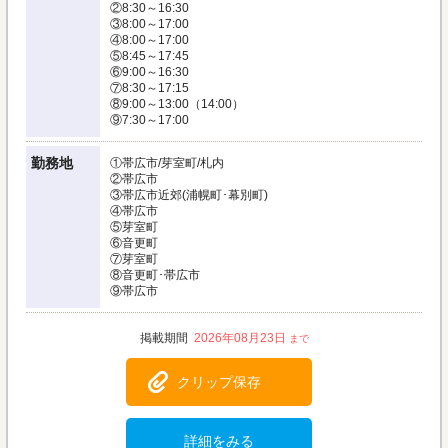
②8:30～16:30
③8:00～17:00
④8:00～17:00
⑤8:45～17:45
⑥9:00～16:30
⑦8:30～17:15
⑧9:00～13:00（14:00）
⑨7:30～17:00
勤務地
①帯広市/芽室町/札内
②帯広市
③帯広市近郊(浦幌町･幕別町)
④帯広市
⑤芽室町
⑥音更町
⑦芽室町
⑧音更町･帯広市
⑨帯広市
2026年08月23日
クリップ保存
詳細をみる