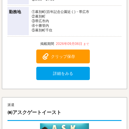
勤務地
①幕別町(百年記念公園近く)・帯広市
②幕別町
③帯広市内
④十勝管内
⑤幕別町千住
2026年09月06日
クリップ保存
詳細をみる
派遣
㈱アスクゲートイースト