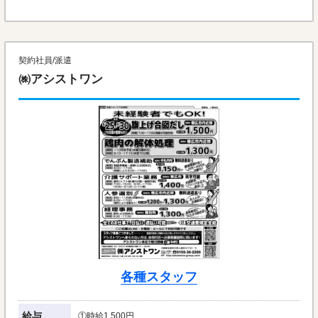
契約社員/派遣
㈱アシストワン
各種スタッフ
給与
①時給1,500円