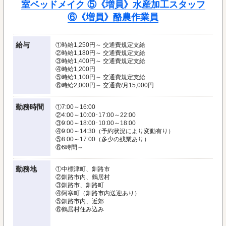
室ベッドメイク ⑤《増員》水産加工スタッフ
⑥《増員》酪農作業員
給与
①時給1,250円～ 交通費規定支給
②時給1,180円～ 交通費規定支給
③時給1,400円～ 交通費規定支給
④時給1,200円
⑤時給1,100円～ 交通費規定支給
⑥時給2,000円～ 交通費/月15,000円
勤務時間
①7:00～16:00
②4:00～10:00･17:00～22:00
③9:00～18:00･10:00～18:00
④9:00～14:30（予約状況により変動有り）
⑤8:00～17:00（多少の残業あり）
⑥6時間～
勤務地
①中標津町、釧路市
②釧路市内、鶴居村
③釧路市、釧路町
④阿寒町（釧路市内送迎あり）
⑤釧路市内、近郊
⑥鶴居村住み込み