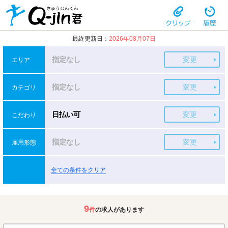
最終更新日：
2026年08月07日
指定なし
変更
エリア
指定なし
変更
カテゴリ
日払い可
変更
こだわり
指定なし
変更
雇用形態
全ての条件をクリア
9
件
の求人があります