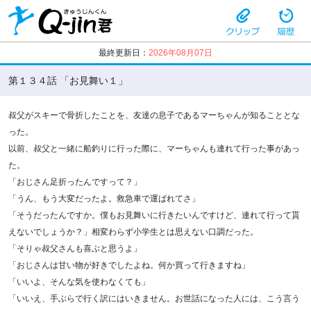
最終更新日：
2026年08月07日
第１３４話 「お見舞い１」
叔父がスキーで骨折したことを、友達の息子であるマーちゃんが知ることとな
った。
以前、叔父と一緒に船釣りに行った際に、マーちゃんも連れて行った事があっ
た。
「おじさん足折ったんですって？」
「うん、もう大変だったよ。救急車で運ばれてさ」
「そうだったんですか。僕もお見舞いに行きたいんですけど、連れて行って貰
えないでしょうか？」相変わらず小学生とは思えない口調だった。
「そりゃ叔父さんも喜ぶと思うよ」
「おじさんは甘い物が好きでしたよね。何か買って行きますね」
「いいよ、そんな気を使わなくても」
「いいえ、手ぶらで行く訳にはいきません。お世話になった人には、こう言う