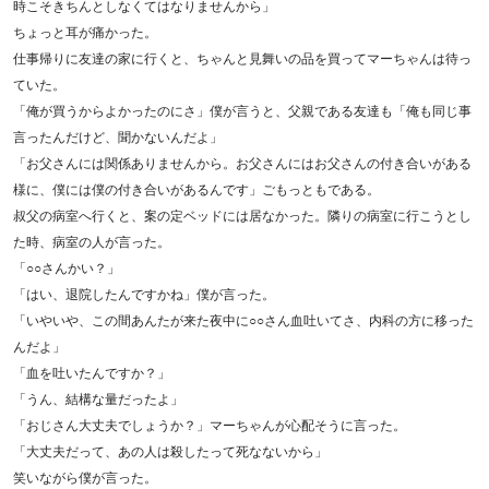
時こそきちんとしなくてはなりませんから」
ちょっと耳が痛かった。
仕事帰りに友達の家に行くと、ちゃんと見舞いの品を買ってマーちゃんは待っ
ていた。
「俺が買うからよかったのにさ」僕が言うと、父親である友達も「俺も同じ事
言ったんだけど、聞かないんだよ」
「お父さんには関係ありませんから。お父さんにはお父さんの付き合いがある
様に、僕には僕の付き合いがあるんです」ごもっともである。
叔父の病室へ行くと、案の定ベッドには居なかった。隣りの病室に行こうとし
た時、病室の人が言った。
「○○さんかい？」
「はい、退院したんですかね」僕が言った。
「いやいや、この間あんたが来た夜中に○○さん血吐いてさ、内科の方に移った
んだよ」
「血を吐いたんですか？」
「うん、結構な量だったよ」
「おじさん大丈夫でしょうか？」マーちゃんが心配そうに言った。
「大丈夫だって、あの人は殺したって死なないから」
笑いながら僕が言った。