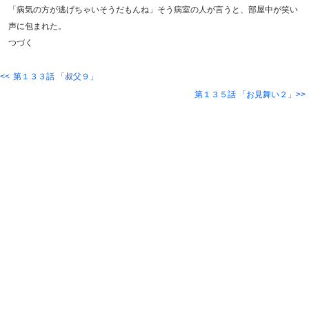
「病気の方が逃げちゃいそうだもんね」そう病室の人が言うと、部屋中が笑い
声に包まれた。
つづく
第１３３話 「叔父９」
第１３５話 「お見舞い２」