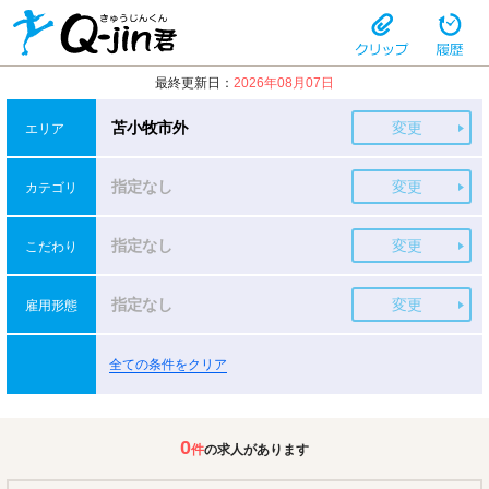
最終更新日：
2026年08月07日
苫小牧市外
変更
エリア
指定なし
変更
カテゴリ
指定なし
変更
こだわり
指定なし
変更
雇用形態
全ての条件をクリア
0
件
の求人があります