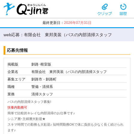
最終更新日：
2026年07月31日
web応募：有限会社 東邦美装（バスの内部清掃スタッフ
応募先情報
掲載版
釧路･根室版
企業名
有限会社 東邦美装（バスの内部清掃スタッフ
募集エリア
釧路市・釧路町
職種
警備・清掃系
業務
清掃スタッフ
バスの内部清掃スタッフ募集!
扶養内勤務可
簡単で比較的キレイな内部清掃のお仕事です♪
シニア層･主婦層大歓迎★
スキマ時間での勤務も大歓迎♪ 短時間勤務OKで体に負担も少なく長く続けられ
ます♪