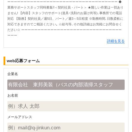
ーーーーーーーーーーーーーーーーーーーーーーーーーーーーーーーーーー ◆
業務サポートスタッフ同時募集!!＜契約社員・パート＞ ★難しい作業は一切あり
ません! 【内容】スタッフのサポート(道具･洗剤のお届け尚等)､事務所での電話
対応 【勤務】契約社員／週5日、パート／週3～5日程度 ※勤務時間､日数柔軟に
対応できますのでご相談ください｡ ☆給与等､その他詳細はお気軽にお問合せく
ださい☆ ーーーーーーーーーーーーーーーーーーーーーーーーーーーーーーー
ーーー
詳細を見る
web応募フォーム
企業名
お名前
メールアドレス