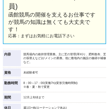
員)
函館競馬の開催を支えるお仕事です
が競馬の知識は無くても大丈夫で
す！
応募：まずはお気軽にお電話下さい
内容
競馬場内の維持管理業務。主に芝の管理(草刈り、肥料散布、芝
の張替えなど)がメインの業務。他に敷地内の施設の修繕や補修
など。
資格
未経験者可
勤務時間
8：00～17：00(実働7h)(変形労働時間制)
※春・夏・秋で変更
期間
12月上旬頃まで
休日
週1日+他(ローテーションで休み)