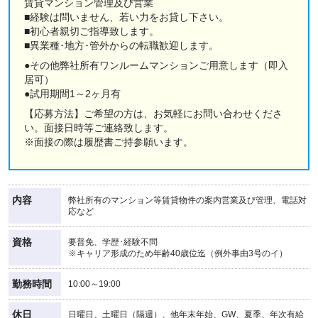
賃貸マンション管理及び営業
■経験は問いません、若い力をお貸し下さい。
■初心者親切ご指導致します。
■異業種･地方･管外からの転職歓迎します。
●その他弊社所有ワンルームマンションご用意します（即入
居可）
●試用期間1～2ヶ月有
【応募方法】ご希望の方は、お気軽にお問い合わせくださ
い。面接日時等ご連絡致します。
※面接の際は履歴書ご持参願います。
内容
弊社所有のマンション等賃貸物件の案内営業及び管理、電話対
応など
資格
要普免、学歴･経験不問
※キャリア形成のため年齢40歳位迄（例外事由3号のイ）
勤務時間
10:00～19:00
休日
日曜日、土曜日（隔週）、他年末年始、GW、夏季、年次有給