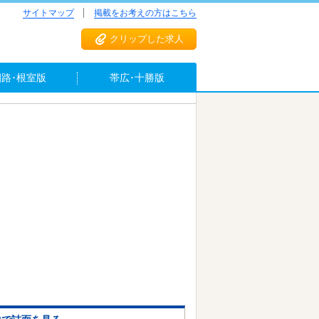
サイトマップ
掲載をお考えの方はこちら
クリップした求人
釧路･根室版
帯広･十勝版