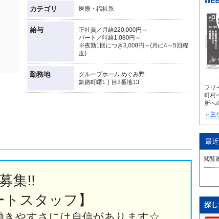
WE
カテゴリ
医療・福祉系
給与
正社員／月給220,000円～
パート／時給1,080円～
※夜勤1回につき3,000円～(月に4～5回程
度)
勤務地
グループホーム めぐみ野
釧路町曙1丁目2番地13
フリ
町村
所へ
＞主
最近
閲覧
集!!
ートスタッフ】
探し
働きやすさには自信があります☆