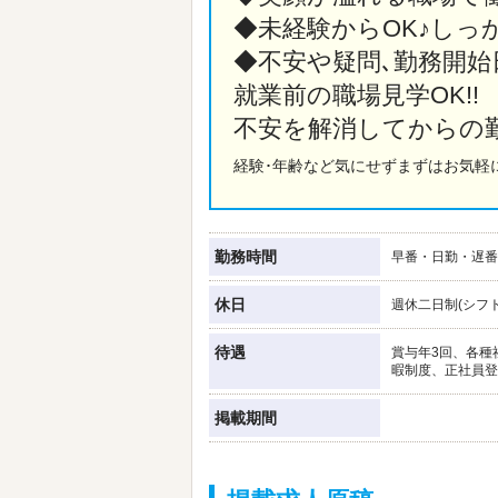
◆未経験からOK♪しっ
◆不安や疑問､勤務開始
就業前の職場見学OK!!
不安を解消してからの
経験･年齢など気にせずまずはお気軽
勤務時間
早番・日勤・遅番
休日
週休二日制(シフ
待遇
賞与年3回、各種
暇制度、正社員登
掲載期間