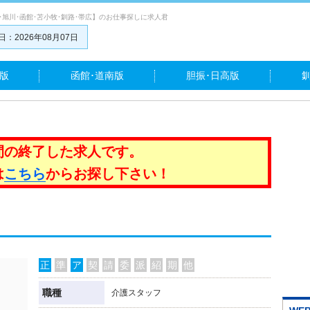
･旭川･函館･苫小牧･釧路･帯広】のお仕事探しに求人君
：2026年08月07日
版
函館･道南版
胆振･日高版
間の終了した求人です。
は
こちら
からお探し下さい！
正
準
ア
契
請
委
派
紹
期
他
職種
介護スタッフ