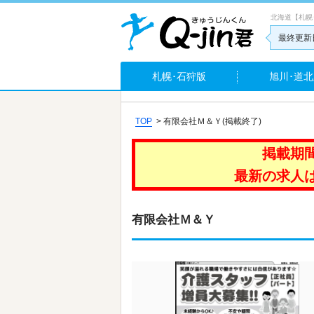
北海道【札幌
最終更新日
札幌･石狩版
旭川･道北
TOP
>
有限会社Ｍ＆Ｙ(掲載終了)
掲載期
最新の求人
有限会社Ｍ＆Ｙ