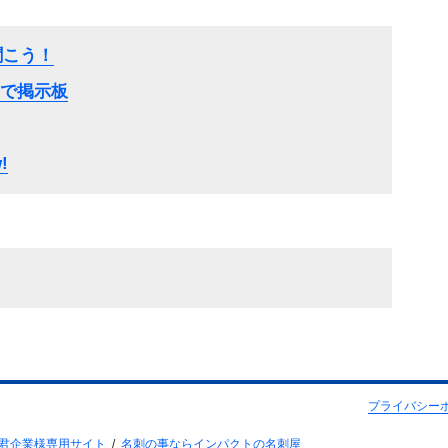
に聞こう！
で掲示板
!
プライバシー
君企業様専用サイト
名刺の事ならインパクトの名刺屋