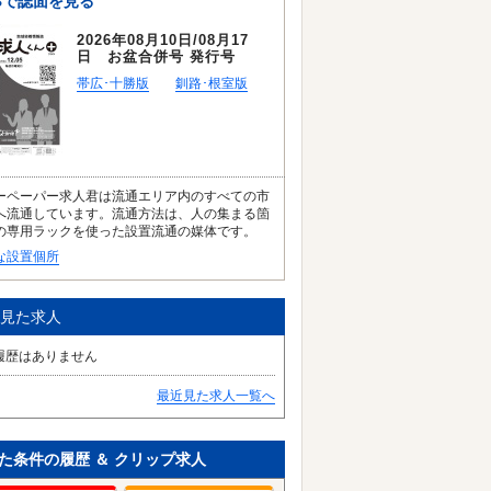
Bで誌面を見る
2026年08月10日/08月17
日 お盆合併号 発行号
帯広･十勝版
釧路･根室版
ーペーパー求人君は流通エリア内のすべての市
へ流通しています。流通方法は、人の集まる箇
の専用ラックを使った設置流通の媒体です。
な設置個所
見た求人
履歴はありません
最近見た求人一覧へ
た条件の履歴 ＆ クリップ求人