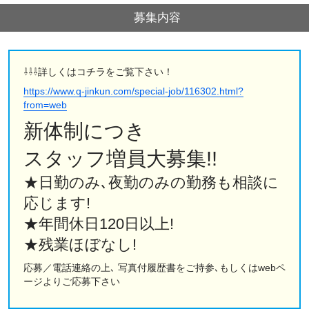
募集内容
⇩⇩⇩詳しくはコチラをご覧下さい！
https://www.q-jinkun.com/special-job/116302.html?
from=web
新体制につき
スタッフ増員大募集!!
★日勤のみ､夜勤のみの勤務も相談に
応じます!
★年間休日120日以上!
★残業ほぼなし!
応募／電話連絡の上､ 写真付履歴書をご持参､もしくはwebペ
ージよりご応募下さい