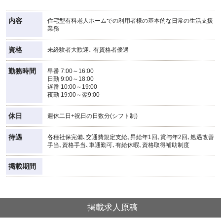
内容
住宅型有料老人ホームでの利用者様の基本的な日常の生活支援
業務
資格
未経験者大歓迎､ 有資格者優遇
勤務時間
早番 7:00～16:00
日勤 9:00～18:00
遅番 10:00～19:00
夜勤 19:00～翌9:00
休日
週休二日+祝日の日数分(シフト制)
待遇
各種社保完備､交通費規定支給､昇給年1回､賞与年2回､処遇改善
手当､資格手当､車通勤可､有給休暇､資格取得補助制度
掲載期間
掲載求人原稿