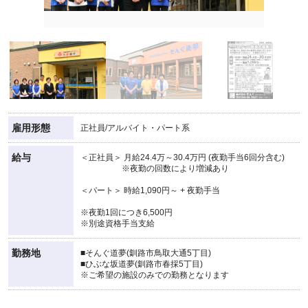
雇用形態
正社員/アルバイト・パート系
給与
＜正社員＞ 月給24.4万～30.4万円 (夜勤手当6回分含む)
※夜勤の回数により増減あり
＜パート＞ 時給1,090円～ + 夜勤手当
※夜勤1回につき6,500円
※別途資格手当支給
勤務地
■そんぐ道夢(釧路市鳥取大通5丁目)
■ひぶな坂道夢(釧路市春採5丁目)
※ご希望の施設のみでの勤務となります