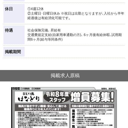
休日
①4週12休
②土曜日･日曜日休み ※祝日は出勤となりますが､入社から半年
経過後は有給消化可能です｡
待遇
社会保険完備､ 昇給有
交通費規定支給(自家用車通勤の方)､ 6ヶ月後有給休暇､試用期
間6ヶ月(給与等同条件)
掲載期間
掲載求人原稿