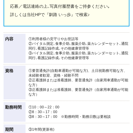
応募／電話連絡の上､写真付履歴書をご持参ください｡
詳しくは当社HPで『釧路 いっ歩』で検索♪
内容
①利用者様の見守りやお世話等
②バイタル測定､食事介助､服薬介助､薬カレンダーセット､通院
同行､看護記録作成､その他健康管理等
③バイタル測定､食事介助､服薬介助､薬カレンダーセット､通院
同行､看護記録作成､その他健康管理等
資格
①要普通免許(自動車通勤が可能な方)、土日祝勤務可能な方、
未経験者歓迎、資格・経験不問
②正看護師または准看護師、要普通免許（自家用車通勤が可能
な方）
③正看護師または准看護師、要普通免許（自家用車通勤が可能
な方）
勤務時間
①10：00～22：00
②8：30～17：00
③8：30～17：00 ※勤務時間・勤務日数は要相談
期間
③1年間(更新有)