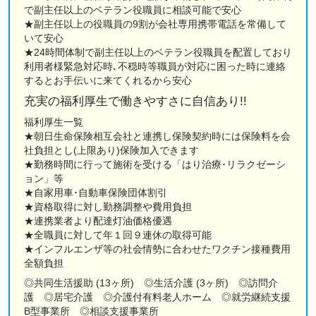
で副主任以上のベテラン役職員に相談可能で安心
★副主任以上の役職員の9割が会社専用携帯電話を常備して
いて安心
★24時間体制で副主任以上のベテラン役職員を配置しており
利用者様緊急対応時､不穏時等職員が対応に困った時に連絡
するとお手伝いに来てくれるから安心
充実の福利厚生で働きやすさに自信あり!!
福利厚生一覧
★朝日生命保険相互会社と連携し保険契約時には保険料を会
社負担とし(上限あり)保険加入できます
★勤務時間に行って施術を受ける「はり治療･リラクゼーシ
ョン」等
★自家用車･自動車保険団体割引
★資格取得に対し勤務調整や費用負担
★連携業者より配達灯油価格優遇
★全職員に対して年１回９連休の取得可能
★インフルエンザ等の社会情勢に合わせたワクチン接種費用
全額負担
◎共同生活援助 (13ヶ所) ◎生活介護 (3ヶ所) ◎訪問介
護 ◎居宅介護 ◎介護付有料老人ホーム ◎就労継続支援
B型事業所 ◎相談支援事業所