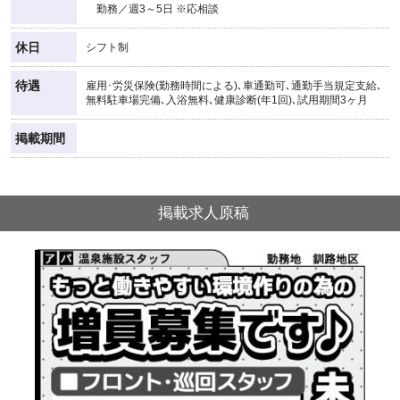
勤務／週3～5日 ※応相談
休日
シフト制
待遇
雇用･労災保険(勤務時間による)､車通勤可､通勤手当規定支給､
無料駐車場完備､入浴無料､健康診断(年1回)､試用期間3ヶ月
掲載期間
掲載求人原稿