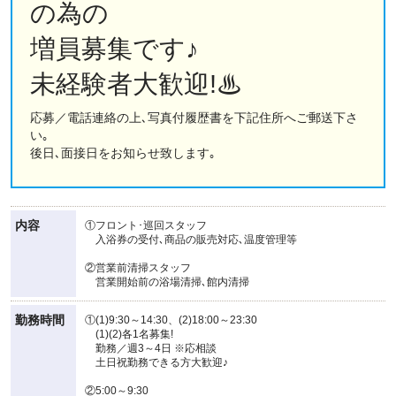
の為の
増員募集です♪
未経験者大歓迎!♨
応募／電話連絡の上､写真付履歴書を下記住所へご郵送下さ
い｡
後日､面接日をお知らせ致します｡
内容
①フロント･巡回スタッフ
入浴券の受付､商品の販売対応､温度管理等
②営業前清掃スタッフ
営業開始前の浴場清掃､館内清掃
勤務時間
①(1)9:30～14:30、(2)18:00～23:30
(1)(2)各1名募集!
勤務／週3～4日 ※応相談
土日祝勤務できる方大歓迎♪
②5:00～9:30