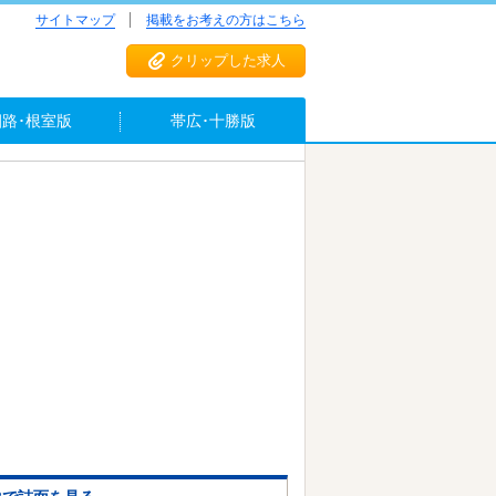
サイトマップ
掲載をお考えの方はこちら
クリップした求人
釧路･根室版
帯広･十勝版