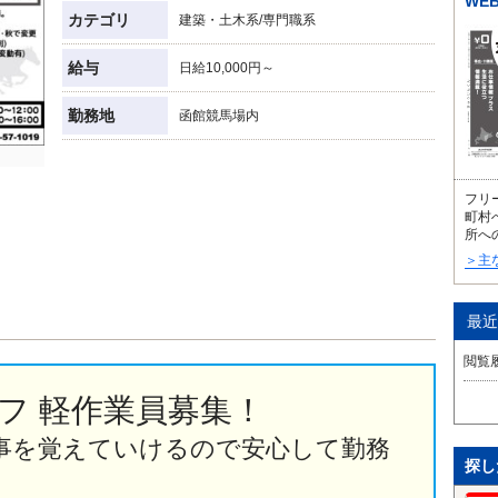
WE
カテゴリ
建築・土木系/専門職系
給与
日給10,000円～
勤務地
函館競馬場内
フリ
町村
所へ
＞主
最近
閲覧
フ 軽作業員募集！
事を覚えていけるので安心して勤務
探し