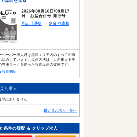
Bで誌面を見る
2026年08月10日/08月17
日 お盆合併号 発行号
帯広･十勝版
釧路･根室版
ーペーパー求人君は流通エリア内のすべての市
へ流通しています。流通方法は、人の集まる箇
の専用ラックを使った設置流通の媒体です。
な設置個所
見た求人
履歴はありません
最近見た求人一覧へ
た条件の履歴 ＆ クリップ求人