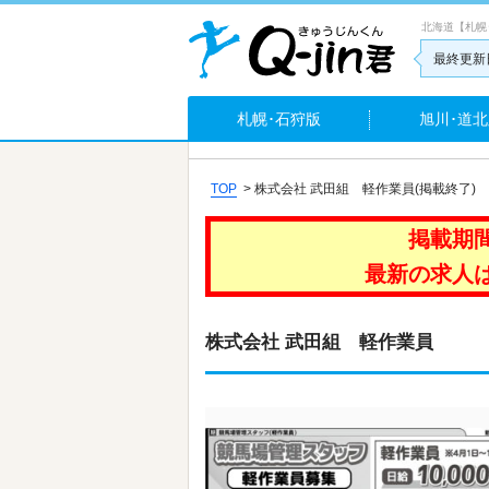
北海道【札幌
最終更新日
札幌･石狩版
旭川･道北
TOP
>
株式会社 武田組 軽作業員(掲載終了)
掲載期
最新の求人
株式会社 武田組 軽作業員