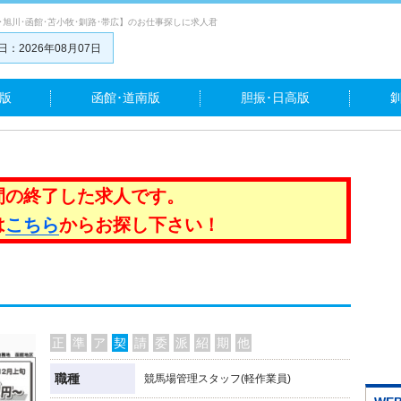
･旭川･函館･苫小牧･釧路･帯広】のお仕事探しに求人君
：2026年08月07日
版
函館･道南版
胆振･日高版
間の終了した求人です。
は
こちら
からお探し下さい！
正
準
ア
契
請
委
派
紹
期
他
職種
競馬場管理スタッフ(軽作業員)