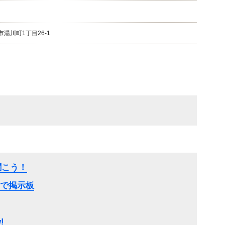
館市湯川町1丁目26-1
に聞こう！
で掲示板
!