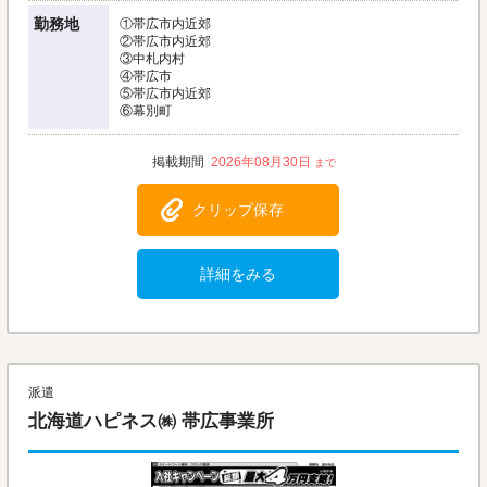
勤務地
①帯広市内近郊
②帯広市内近郊
③中札内村
④帯広市
⑤帯広市内近郊
⑥幕別町
2026年08月30日
クリップ保存
詳細をみる
派遣
北海道ハピネス㈱ 帯広事業所