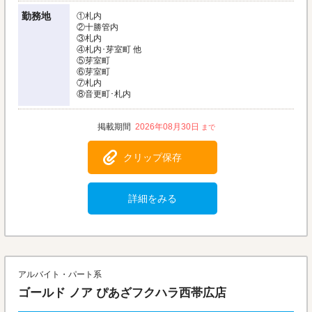
勤務地
①札内
②十勝管内
③札内
④札内･芽室町 他
⑤芽室町
⑥芽室町
⑦札内
⑧音更町･札内
2026年08月30日
クリップ保存
詳細をみる
アルバイト・パート系
ゴールド ノア ぴあざフクハラ西帯広店