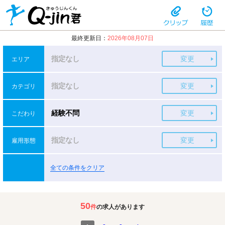
最終更新日：
2026年08月07日
指定なし
変更
エリア
指定なし
変更
カテゴリ
経験不問
変更
こだわり
指定なし
変更
雇用形態
全ての条件をクリア
50
件
の求人があります