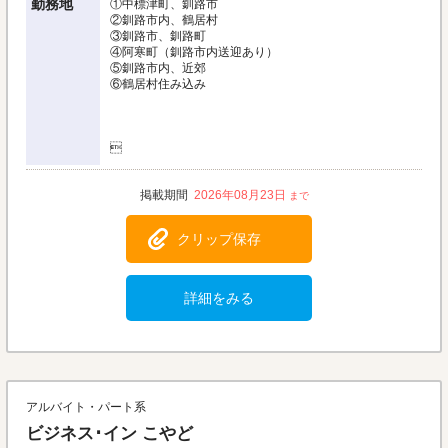
勤務地
①中標津町、釧路市
②釧路市内、鶴居村
③釧路市、釧路町
④阿寒町（釧路市内送迎あり）
⑤釧路市内、近郊
⑥鶴居村住み込み

2026年08月23日
クリップ保存
詳細をみる
アルバイト・パート系
ビジネス･イン こやど