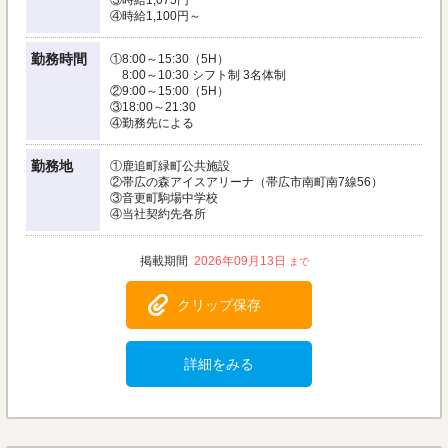
③時給1,075円
④時給1,100円～
勤務時間
①8:00～15:30（5H）
8:00～10:30 シフト制 3名体制
②9:00～15:00（5H）
③18:00～21:30
④勤務先による
勤務地
①鹿追町緑町公共施設
②帯広の森アイスアリーナ（帯広市南町南7線56）
③音更町駒場中学校
④当社契約先各所
2026年09月13日
クリップ保存
詳細をみる