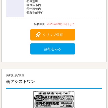
②幕別町
③帯広市内
④十勝管内
⑤幕別町千住
2026年09月06日
クリップ保存
詳細をみる
契約社員/派遣
㈱アシストワン