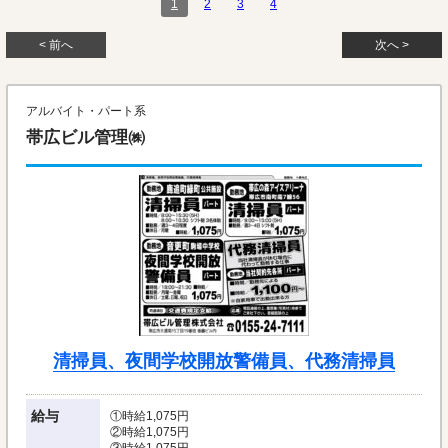
1
2
3
4
< 前へ
次へ >
アルバイト・パート系
帯広ビル管理㈱
清掃員、夜間学校開放警備員、代務清掃員
給与
①時給1,075円
②時給1,075円