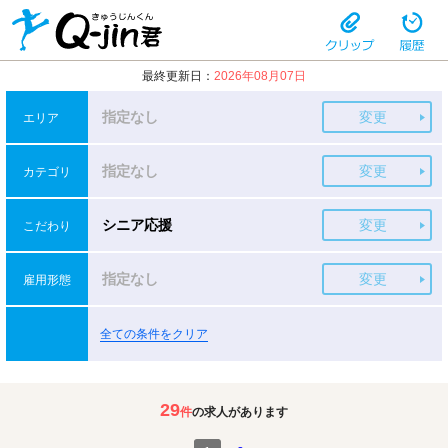
最終更新日：
2026年08月07日
指定なし
変更
エリア
指定なし
変更
カテゴリ
シニア応援
変更
こだわり
指定なし
変更
雇用形態
全ての条件をクリア
29
件
の求人があります