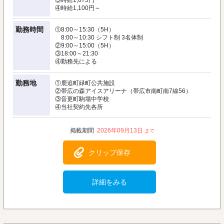
③時給1,075円
④時給1,100円～
勤務時間
①8:00～15:30（5H）
8:00～10:30 シフト制 3名体制
②9:00～15:00（5H）
③18:00～21:30
④勤務先による
勤務地
①鹿追町緑町公共施設
②帯広の森アイスアリーナ（帯広市南町南7線56）
③音更町駒場中学校
④当社契約先各所
2026年09月13日
クリップ保存
詳細をみる