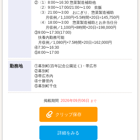
②〈1〉8:00〜16:30 惣菜製造補助他
〈2〉9:00〜17:00/21:00〜1:00 炊飯
〈3〉21:00〜3:00 おにぎり、惣菜製造補助
月収例／1,100円×5.5時間×20日=145,750円
〈4〉18:00〜3:00 惣菜製造補助とお弁当仕分
月収例／1,100円×8時間×20日=198,000円
③9:00〜17:30(17:00)
扶養内勤務可能
月収例／1,080円×7.5時間×20日=162,000円
④7:30〜16:30
⑤8:00〜17:00
勤務地
①幕別町(百年記念公園近く)・帯広市
②幕別町
③帯広市内
④十勝管内
⑤幕別町千住
2026年09月06日
クリップ保存
詳細をみる