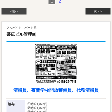
1
2
< 前へ
次へ >
アルバイト・パート系
帯広ビル管理㈱
清掃員、夜間学校開放警備員、代務清掃員
給与
①時給1,075円
②時給1,075円