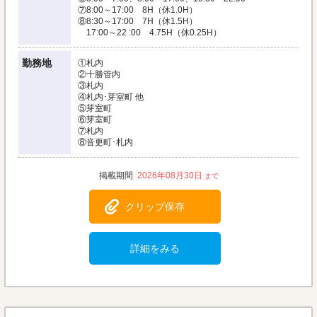
⑦8:00～17:00 8H（休1.0H）
⑧8:30～17:00 7H（休1.5H）
17:00～22 :00 4.75H（休0.25H）
勤務地
①札内
②十勝管内
③札内
④札内･芽室町 他
⑤芽室町
⑥芽室町
⑦札内
⑧音更町･札内
2026年08月30日
クリップ保存
詳細をみる