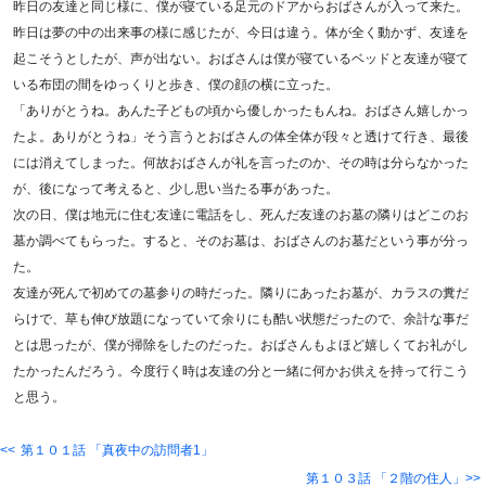
昨日の友達と同じ様に、僕が寝ている足元のドアからおばさんが入って来た。
昨日は夢の中の出来事の様に感じたが、今日は違う。体が全く動かず、友達を
起こそうとしたが、声が出ない。おばさんは僕が寝ているベッドと友達が寝て
いる布団の間をゆっくりと歩き、僕の顔の横に立った。
「ありがとうね。あんた子どもの頃から優しかったもんね。おばさん嬉しかっ
たよ。ありがとうね」そう言うとおばさんの体全体が段々と透けて行き、最後
には消えてしまった。何故おばさんが礼を言ったのか、その時は分らなかった
が、後になって考えると、少し思い当たる事があった。
次の日、僕は地元に住む友達に電話をし、死んだ友達のお墓の隣りはどこのお
墓か調べてもらった。すると、そのお墓は、おばさんのお墓だという事が分っ
た。
友達が死んで初めての墓参りの時だった。隣りにあったお墓が、カラスの糞だ
らけで、草も伸び放題になっていて余りにも酷い状態だったので、余計な事だ
とは思ったが、僕が掃除をしたのだった。おばさんもよほど嬉しくてお礼がし
たかったんだろう。今度行く時は友達の分と一緒に何かお供えを持って行こう
と思う。
第１０１話 「真夜中の訪問者1」
第１０３話 「２階の住人」