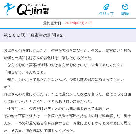
最終更新日：
2026年07月31日
第１０２話 「真夜中の訪問者2」
おばさんのお化けが出たと下宿中が大騒ぎになった。その日、食堂にいた数名
が僕と一緒におばさんのお化けを目撃したからだった。
「なんでお前の実家の近所のおばさんがお化けになって出て来たんだ？」
「知るかよ、そんなこと」
「俺さ、お化けって見たことないんだ。今晩お前の部屋に泊まっても良い
か？」
おばさんのお化けが出た時、そこに居なかった友達が言った。僕にとっては渡
りに船といったところで、何ともあり難い言葉だった。
「仕方ないな。今晩だけだぞ」と心にも無い事を言って承諾した。
その他の下宿の住人は、一番広い八畳の部屋の持ち主の所で雑魚寝した。男十
人が、一つの部屋で寝る姿を想像すると、お化けよりもずっとおぞましく思え
た。その日、僕が寝就いて間もなくだった。