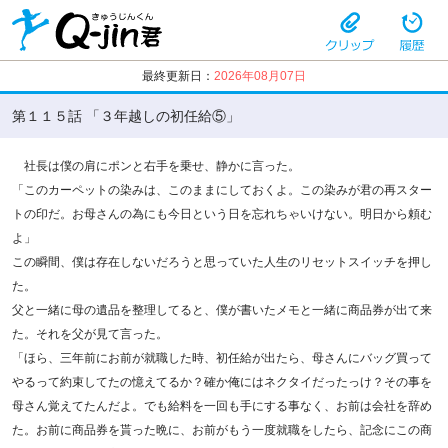
最終更新日：
2026年08月07日
第１１５話 「３年越しの初任給⑤」
社長は僕の肩にポンと右手を乗せ、静かに言った。
「このカーペットの染みは、このままにしておくよ。この染みが君の再スター
トの印だ。お母さんの為にも今日という日を忘れちゃいけない。明日から頼む
よ」
この瞬間、僕は存在しないだろうと思っていた人生のリセットスイッチを押し
た。
父と一緒に母の遺品を整理してると、僕が書いたメモと一緒に商品券が出て来
た。それを父が見て言った。
「ほら、三年前にお前が就職した時、初任給が出たら、母さんにバッグ買って
やるって約束してたの憶えてるか？確か俺にはネクタイだったっけ？その事を
母さん覚えてたんだよ。でも給料を一回も手にする事なく、お前は会社を辞め
た。お前に商品券を貰った晩に、お前がもう一度就職をしたら、記念にこの商