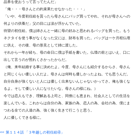
品券を使おうって言ってたんだ」
「俺・・・母さんとの約束果たせなかった・・・」
「いや、今度初任給を貰ったら母さんにバッグ買ってやれ、それが母さんへの
何よりの供養だ」父の目には涙が浮かんでいた。
待望の初任給。僕は姉さんと一緒に母の好みと思われるバッグを買った。もう
ネクタイを使う事がなくなった父には、財布を買った。バッグは一ケ月程仏壇
に供え、その後、母の形見として姉に渡した。
それから一年が経ち、母の命日に僕は手紙を書いた。仏壇の前とはいえ、口に
出して言うのが照れくさかったからだ。
（俺、来年結婚する事に決めたよ。今度、母さんにも紹介するからさ、母さん
と同じくらい優しい人だよ。母さんは何時も優しかったよね。でも思うんだ。
自分自身が強くないと人には優しく出来ないんじゃないかってさ。俺も強くな
るよ。そして優しい人になりたいな。母さんの様にね。）
今では恋人もでき、理解ある上司と、同僚にも恵まれ、社会人としての生活を
楽しんでいる。これからは自分の為、家族の為、恋人の為、会社の為、僕にま
つわる全ての人達の為、強く強く生きて行こうと思う。
人に優しくできる様に。
第１１４話 「３年越しの初任給④」