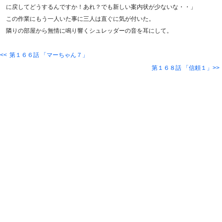
に戻してどうするんですか！あれ？でも新しい案内状が少ないな・・」
この作業にもう一人いた事に三人は直ぐに気が付いた。
隣りの部屋から無情に鳴り響くシュレッダーの音を耳にして。
第１６６話 「マーちゃん７」
第１６８話 「信頼１」