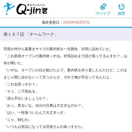
最終更新日：
2026年08月07日
第１６７話 「チームワーク」
羽賀が何やら葉書きサイズの案内状を一生懸命、封筒に詰めていた。
「これ新規オープンの案内状っすね。封筒詰めまで請け負ってるんすか？」山
本が聞いた。
「いやな、オープンの日が延びたんで、案内状を作り直したんだけど、このま
まじゃ間に合わないって言うからさ、それで俺が手伝ってるんだよ」
「これ全部っすか？」
「そう。二千部ある」
「僕も手伝いましょうか？」
「おっ、悪るいな。自分の仕事は大丈夫なのか？」
「はい、一段落ついたんで大丈夫っす」
「じゃ、頼むわ」
「いつもお世話になってる羽賀さんの為っすから」