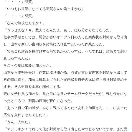
「・・・・」羽賀。
「いつもお世話になってる羽賀さんの為っすから」
「・・・・」羽賀。
「なんで無視なんすか！」
「うっせえな！今、数えてるんだよ。あっ、ほら分からなくなった」
仕事の手順としては、羽賀が古いオープン日の入った案内状を封筒から取り出
し、山本が新しい案内状を封筒に入れ直すといった作業だった。
「でもこれ封筒を糊付けする前で良かったっすね。へたすれば、封筒まで刷り
直しっすもんね」
そこへ今度は加藤が加わった。
山本から説明を受け、作業に取り掛かる。羽賀が古い案内状を封筒から出して
机の隅に置く。加藤は積み上げられた案内状を自分の席に持ち帰り封筒詰めを
する。その封筒を山本が糊付けする。
更に女子社員も加わり、見た目には良いチームワークだったが、残り僅かにな
ったところで、羽賀の顔面が蒼白になった。
「えっ？何で案内状がこんなに残ってるんだ？あれ？加藤さん。ここにあった
広告を入れませんでした？」
「うん。入れた」
「マジっすか！それって俺が封筒から取り出したやつじゃないですか。また元