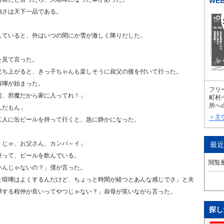
WE
強さは天下一品である。
していると、外はいつの間にか雪が激しく降りだした。
を見て言った。
立ち上がると、きっ子ちゃんも楽しそうに叔父の後を付いて行った。
喧嘩が始まった。
フリ
前、邪魔だから家に入ってれ！」
町村
所へ
んだもん」
＞主
二人に缶ビールを持って行くと、急に静かになった。
。じゃ、お父さん、カンパ～イ」
最近
座って、ビールを飲んでいる。
閲覧
いんじゃないの？」僕が言った。
と喧嘩はよくするんだけど、ちょっと時間が経つとあんな感じでさ」と夫
嘩する程仲が良いってやつじゃない？」叔母が笑いながら言った。
探し