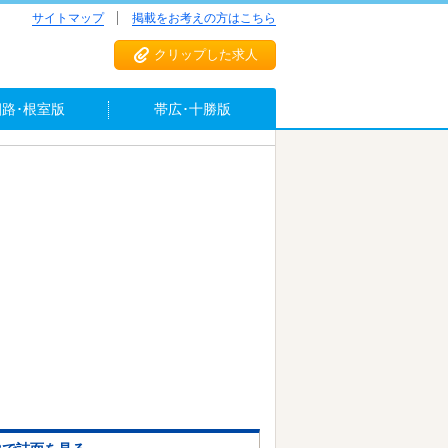
サイトマップ
掲載をお考えの方はこちら
クリップした求人
釧路･根室版
帯広･十勝版