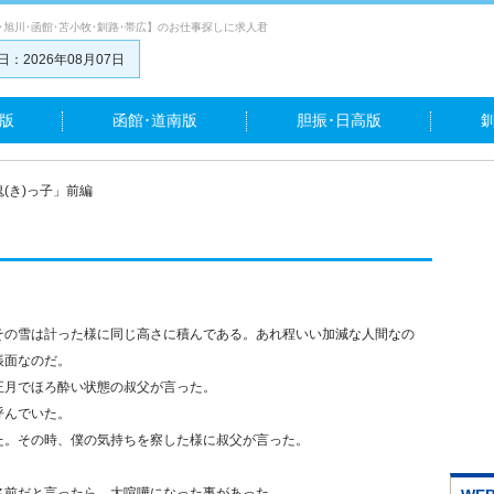
･旭川･函館･苫小牧･釧路･帯広】のお仕事探しに求人君
：2026年08月07日
版
函館･道南版
胆振･日高版
鬼(き)っ子」前編
その雪は計った様に同じ高さに積んである。あれ程いい加減な人間なの
帳面なのだ。
正月でほろ酔い状態の叔父が言った。
呼んでいた。
た。その時、僕の気持ちを察した様に叔父が言った。
名前だと言ったら、大喧嘩になった事があった。