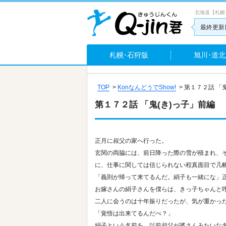
北海道【札幌
最終更新日
札幌･石狩版
旭川･道北
TOP
>
KonなんどうでShow!
>
第１７２話 「
第１７２話 「鬼(き)っ子」前編
正月に叔父の家へ行った。
玄関の両脇には、前日降った際の雪が積まれ、
に、仕事に関しては信じられない程真面目で几
「義則が帰って来てるんだ。絹子も一緒にな」
お嫁さんの絹子さんを僕らは、きっ子ちゃんと
二人に会うのは十年振りだったが、気が重かっ
「覚悟は出来てるんだべ？」
絹子という名前を、以前叔父が婆さんみたいな