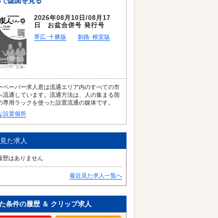
Bで誌面を見る
2026年08月10日/08月17
日 お盆合併号 発行号
帯広･十勝版
釧路･根室版
ーペーパー求人君は流通エリア内のすべての市
へ流通しています。流通方法は、人の集まる箇
の専用ラックを使った設置流通の媒体です。
な設置個所
見た求人
履歴はありません
最近見た求人一覧へ
た条件の履歴 ＆ クリップ求人