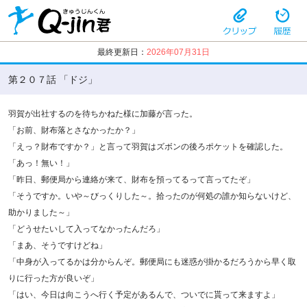
最終更新日：
2026年07月31日
第２０７話 「ドジ」
羽賀が出社するのを待ちかねた様に加藤が言った。
「お前、財布落とさなかったか？」
「えっ？財布ですか？」と言って羽賀はズボンの後ろポケットを確認した。
「あっ！無い！」
「昨日、郵便局から連絡が来て、財布を預ってるって言ってたぞ」
「そうですか。いや～びっくりした～。拾ったのが何処の誰か知らないけど、
助かりました～」
「どうせたいして入ってなかったんだろ」
「まあ、そうですけどね」
「中身が入ってるかは分からんぞ。郵便局にも迷惑が掛かるだろうから早く取
りに行った方が良いぞ」
「はい、今日は向こうへ行く予定があるんで、ついでに貰って来ますよ」