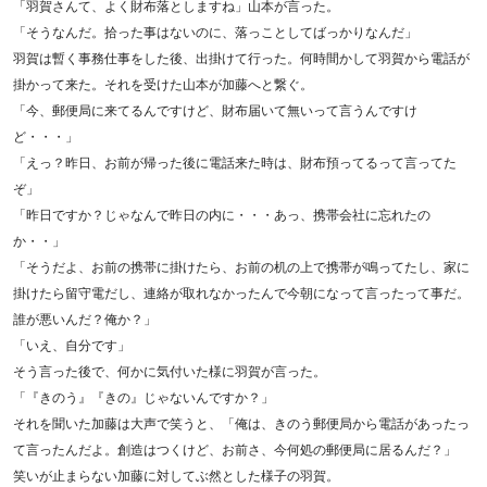
「羽賀さんて、よく財布落としますね」山本が言った。
「そうなんだ。拾った事はないのに、落っことしてばっかりなんだ」
羽賀は暫く事務仕事をした後、出掛けて行った。何時間かして羽賀から電話が
掛かって来た。それを受けた山本が加藤へと繋ぐ。
「今、郵便局に来てるんですけど、財布届いて無いって言うんですけ
ど・・・」
「えっ？昨日、お前が帰った後に電話来た時は、財布預ってるって言ってた
ぞ」
「昨日ですか？じゃなんで昨日の内に・・・あっ、携帯会社に忘れたの
か・・」
「そうだよ、お前の携帯に掛けたら、お前の机の上で携帯が鳴ってたし、家に
掛けたら留守電だし、連絡が取れなかったんで今朝になって言ったって事だ。
誰が悪いんだ？俺か？」
「いえ、自分です」
そう言った後で、何かに気付いた様に羽賀が言った。
「『きのう』『きの』じゃないんですか？」
それを聞いた加藤は大声で笑うと、「俺は、きのう郵便局から電話があったっ
て言ったんだよ。創造はつくけど、お前さ、今何処の郵便局に居るんだ？」
笑いが止まらない加藤に対してぶ然とした様子の羽賀。