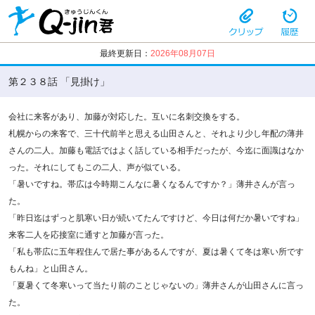
最終更新日：
2026年08月07日
第２３８話 「見掛け」
会社に来客があり、加藤が対応した。互いに名刺交換をする。
札幌からの来客で、三十代前半と思える山田さんと、それより少し年配の薄井
さんの二人。加藤も電話ではよく話している相手だったが、今迄に面識はなか
った。それにしてもこの二人、声が似ている。
「暑いですね。帯広は今時期こんなに暑くなるんですか？」薄井さんが言っ
た。
「昨日迄はずっと肌寒い日が続いてたんですけど、今日は何だか暑いですね」
来客二人を応接室に通すと加藤が言った。
「私も帯広に五年程住んで居た事があるんですが、夏は暑くて冬は寒い所です
もんね」と山田さん。
「夏暑くて冬寒いって当たり前のことじゃないの」薄井さんが山田さんに言っ
た。