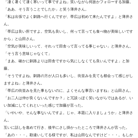
「凄く暑くて凄く寒いって事ですよね」笑いながら何故かフォローする加藤。
「ああ、そう言うことでしたか」と笑う薄井さん。
「私は出張でよく釧路へ行くんですが、帯広は初めて来たんですよ」と薄井さ
ん。
「帯広は良い所ですよ。空気も良いし、何って言っても食べ物が美味しいです
から」と山田さん。
「空気が美味しいって、それって田舎って言ってる事じゃない」と薄井さん。
「そう言う意味じゃなくて」
「まあ、確かに釧路よりは田舎ですから気にしなくても良いんですよ」と加
藤。
「そうですよね。釧路の方が人口も多いし、街並みを見ても都会って感じがし
ますよね」と薄井さん。
「帯広の街並みを見た事もないのに、よくそんな事言いますね」と山田さん。
「お二人は仲が良くないんですか？」と冗談っぽく笑いながらではあるが、い
い加減にしてくれといった感じで加藤が言った。
「いやいや、そんな事ないんですよ。じゃ、本題に入りましょうか」と薄井さ
ん。
互いに話しを進めて行き、後半にさし掛かったところで薄井さんが言った。
「あの・・・。勘違いしてる様ですが、私は山田なんですけど・・・。もしか