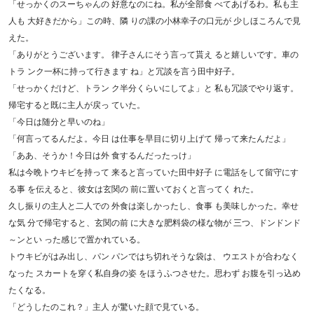
「せっかくのスーちゃんの 好意なのにね。私が全部食 べてあげるわ。私も主
人も 大好きだから」この時、隣 りの課の小林幸子の口元が 少しほころんで見
えた。
「ありがとうございます。 律子さんにそう言って貰え ると嬉しいです。車の
トラ ンク一杯に持って行きます ね」と冗談を言う田中好子。
「せっかくだけど、トラン ク半分くらいにしてよ」と 私も冗談でやり返す。
帰宅すると既に主人が戻っ ていた。
「今日は随分と早いのね」
「何言ってるんだよ。今日 は仕事を早目に切り上げて 帰って来たんだよ」
「ああ、そうか！今日は外 食するんだったっけ」
私は今晩トウキビを持って 来ると言っていた田中好子 に電話をして留守にす
る事 を伝えると、彼女は玄関の 前に置いておくと言ってく れた。
久し振りの主人と二人での 外食は楽しかったし、食事 も美味しかった。幸せ
な気 分で帰宅すると、玄関の前 に大きな肥料袋の様な物が 三つ、ドンドンド
～ンとい った感じで置かれている。
トウキビがはみ出し、パン パンではち切れそうな袋は、 ウエストが合わなく
なった スカートを穿く私自身の姿 をほうふつさせた。思わず お腹を引っ込め
たくなる。
「どうしたのこれ？」主人 が驚いた顔で見ている。