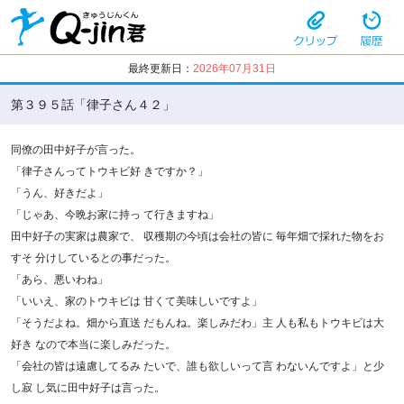
最終更新日：
2026年07月31日
第３９５話「律子さん４２」
同僚の田中好子が言った。
「律子さんってトウキビ好 きですか？」
「うん、好きだよ」
「じゃあ、今晩お家に持っ て行きますね」
田中好子の実家は農家で、 収穫期の今頃は会社の皆に 毎年畑で採れた物をお
すそ 分けしているとの事だった。
「あら、悪いわね」
「いいえ、家のトウキビは 甘くて美味しいですよ」
「そうだよね。畑から直送 だもんね。楽しみだわ」主 人も私もトウキビは大
好き なので本当に楽しみだった。
「会社の皆は遠慮してるみ たいで、誰も欲しいって言 わないんですよ」と少
し寂 し気に田中好子は言った。