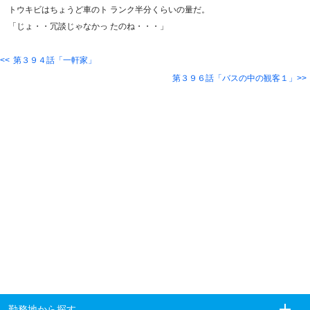
トウキビはちょうど車のト ランク半分くらいの量だ。
「じょ・・冗談じゃなかっ たのね・・・」
第３９４話「一軒家」
第３９６話「バスの中の観客１」
勤務地から探す