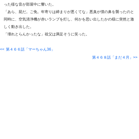
った様な音が部屋中に響いた。
「あら、屁だ。ご免。年寄りは締まりが悪くてな」悪臭が僕の鼻を襲ったのと
同時に、空気清浄機が赤いランプを灯し、何かを思い出したかの様に突然と激
しく動き出した。
「壊れとらんかったな」祖父は満足そうに笑った。
第４６６話「マーちゃん36」
第４６８話「まだ４月」