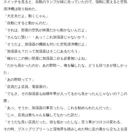
スイッチを見ると、自動のランプが緑に光っていたので、強制に変えると空気
清浄機は唸り始めた。
「大丈夫だよ。動くじゃん」
「自動にすると動かんのだ」
「それは、部屋の空気が綺麗だから動かないんだよ」
「そんなに賢い・・あっ！これ加湿器じゃないか？」
「そうだよ、加湿器の機能も付いた空気清浄機だよ」
「加湿器も？だって加湿器はそこにあるだろう」
「確かにこの狭い部屋に加湿器二台も必要無いよね」
「だから高かったのか。あの野郎～。俺を騙したな。どうも目つきが怪しかっ
た」
「あの野郎って？」
「店員だよ店員。電器屋の」
「でもさ、その加湿器も結構年季が入ってるから良かったんじゃないの？この
際」
「あっ、そうか。加湿器の事言ったら、これを勧められたんだった」
「じゃ、店員は爺ちゃんを騙してなかった訳だ」
「そうだな良い店員だった。頭も低かったしな」言う事がコロコロ変わる。
その時、ブスッブリブリ～っと湿地帯を踏みしめた時に足の裏から立ち上る湿