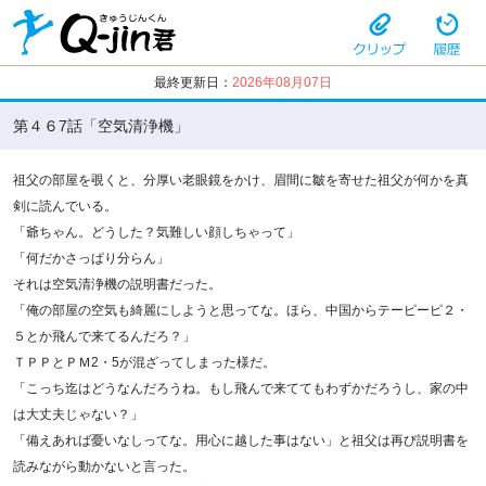
最終更新日：
2026年08月07日
第４６7話「空気清浄機」
祖父の部屋を覗くと、分厚い老眼鏡をかけ、眉間に皺を寄せた祖父が何かを真
剣に読んでいる。
「爺ちゃん。どうした？気難しい顔しちゃって」
「何だかさっぱり分らん」
それは空気清浄機の説明書だった。
「俺の部屋の空気も綺麗にしようと思ってな。ほら、中国からテーピーピ２・
５とか飛んで来てるんだろ？」
ＴＰＰとＰＭ2・5が混ざってしまった様だ。
「こっち迄はどうなんだろうね。もし飛んで来ててもわずかだろうし、家の中
は大丈夫じゃない？」
「備えあれば憂いなしってな。用心に越した事はない」と祖父は再び説明書を
読みながら動かないと言った。