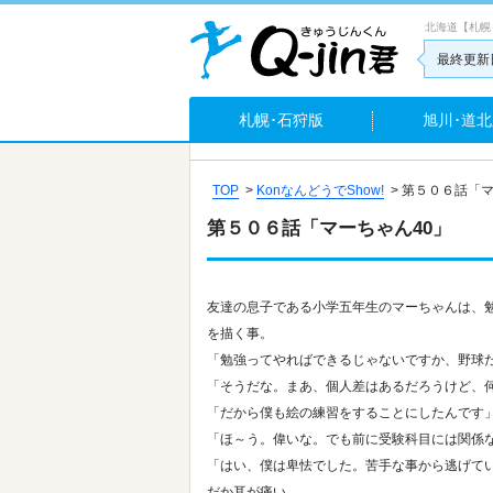
北海道【札幌
最終更新日
札幌･石狩版
旭川･道北
TOP
>
KonなんどうでShow!
>
第５０６話「マ
第５０６話「マーちゃん40」
友達の息子である小学五年生のマーちゃんは、
を描く事。
「勉強ってやればできるじゃないですか、野球
「そうだな。まあ、個人差はあるだろうけど、
「だから僕も絵の練習をすることにしたんです
「ほ～う。偉いな。でも前に受験科目には関係
「はい、僕は卑怯でした。苦手な事から逃げて
だか耳が痛い。