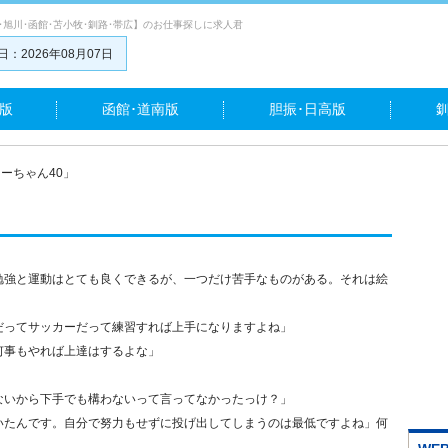
･旭川･函館･苫小牧･釧路･帯広】のお仕事探しに求人君
：2026年08月07日
版
函館･道南版
胆振･日高版
ーちゃん40」
勉強と運動はとても良くできるが、一つだけ苦手なものがある。それは絵
だってサッカーだって練習すれば上手になりますよね」
何事もやれば上達はするよな」
」
ないから下手でも構わないって言ってなかったっけ？」
いたんです。自分で努力もせずに投げ出してしまうのは最低ですよね」何