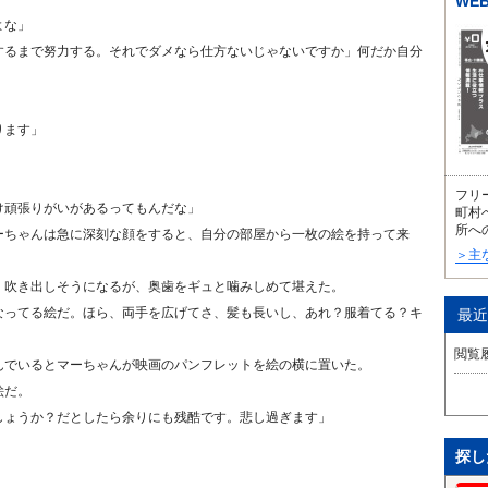
WE
よな」
するまで努力する。それでダメなら仕方ないじゃないですか」何だか自分
ります」
フリ
け頑張りがいがあるってもんだな」
町村
所へ
ーちゃんは急に深刻な顔をすると、自分の部屋から一枚の絵を持って来
＞主
、吹き出しそうになるが、奥歯をギュと噛みしめて堪えた。
なってる絵だ。ほら、両手を広げてさ、髪も長いし、あれ？服着てる？キ
最近
閲覧
んでいるとマーちゃんが映画のパンフレットを絵の横に置いた。
絵だ。
しょうか？だとしたら余りにも残酷です。悲し過ぎます」
探し