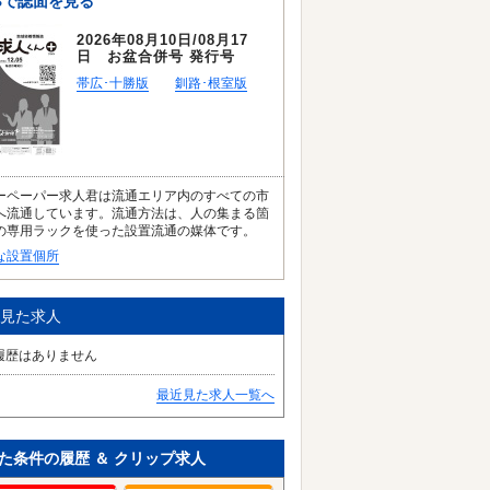
Bで誌面を見る
2026年08月10日/08月17
日 お盆合併号 発行号
帯広･十勝版
釧路･根室版
ーペーパー求人君は流通エリア内のすべての市
へ流通しています。流通方法は、人の集まる箇
の専用ラックを使った設置流通の媒体です。
な設置個所
見た求人
履歴はありません
最近見た求人一覧へ
た条件の履歴 ＆ クリップ求人