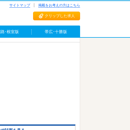
サイトマップ
掲載をお考えの方はこちら
クリップした求人
釧路･根室版
帯広･十勝版