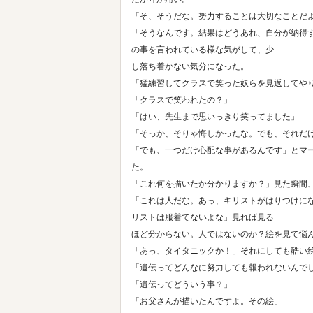
「そ、そうだな。努力することは大切なことだ
「そうなんです。結果はどうあれ、自分が納得
の事を言われている様な気がして、少
し落ち着かない気分になった。
「猛練習してクラスで笑った奴らを見返してや
「クラスで笑われたの？」
「はい、先生まで思いっきり笑ってました」
「そっか、そりゃ悔しかったな。でも、それだ
「でも、一つだけ心配な事があるんです」とマ
た。
「これ何を描いたか分かりますか？」見た瞬間
「これは人だな。あっ、キリストがはりつけに
リストは服着てないよな」見れば見る
ほど分からない。人ではないのか？絵を見て悩
「あっ、タイタニックか！」それにしても酷い
「遺伝ってどんなに努力しても報われないんで
「遺伝ってどういう事？」
「お父さんが描いたんですよ。その絵」