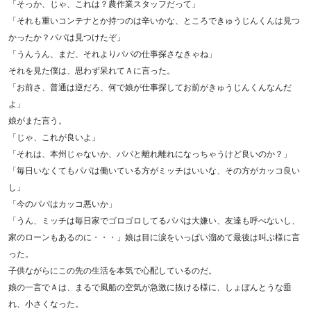
「そっか、じゃ、これは？農作業スタッフだって」
「それも重いコンテナとか持つのは辛いかな、ところできゅうじんくんは見つ
かったか？パパは見つけたぞ」
「うんうん、まだ、それよりパパの仕事探さなきゃね」
それを見た僕は、思わず呆れてＡに言った。
「お前さ、普通は逆だろ、何で娘が仕事探してお前がきゅうじんくんなんだ
よ」
娘がまた言う。
「じゃ、これが良いよ」
「それは、本州じゃないか、パパと離れ離れになっちゃうけど良いのか？」
「毎日いなくてもパパは働いている方がミッチはいいな、その方がカッコ良い
し」
「今のパパはカッコ悪いか」
「うん、ミッチは毎日家でゴロゴロしてるパパは大嫌い、友達も呼べないし、
家のローンもあるのに・・・」娘は目に涙をいっぱい溜めて最後は叫ぶ様に言
った。
子供ながらにこの先の生活を本気で心配しているのだ。
娘の一言でＡは、まるで風船の空気が急激に抜ける様に、しょぼんとうな垂
れ、小さくなった。