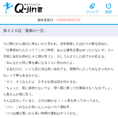
最終更新日：
2026年08月07日
第５２６話「愛娘の一言」
Ａに暇だから遊びに来ないかと言われ、去年新築したばかりの家を訪ねた。
「仕事辞めたんだって？このご時世、あんな優良企業はめったにないぞ」３ヶ
月前に会社を辞めたＡに僕が言うと、少しうんざりした顔でＡが応える。
「みんなから同じ事を嫌になるくらい言われたよ」
「まあだけど、いくら見た目は良い会社でも、実際中に入ってみなきゃ分から
ないって事もあるからな」
「そう、そうなんだよ、さすがお前は話が分かるな」
「ちょっと、変に肩持たないでよ、増々図に乗って仕事探さなくなるでしょ」
と奥さんが僕に言う。
そんな話をしていると、小六の娘がＱ-ｊｉｎ君を持ってやってきた。
「パパ、これなんか良いんじゃないの？運転手」
「パパは腰が悪いから長い時間の運転はキツイかな」