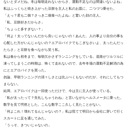
ないとダメだね。冬は毎朝走れないからさ、運動不足なのは間違いないよね」
私はふっくらと焼き上がった豆餅を主人と私のお皿に、二つづつ乗せた。
「えっ？君も二個？さっき二個食べたよね」と驚いた顔の主人。
「私、豆餅好きだからさ」
「ちょっと多すぎない？」
「何よ！太ってないんだから良いじゃないの！あんた、人の事より自分の事を
心配した方がいんじゃないの？エアロバイクでもこぎなさいよ、太ったんだっ
たらさ」と豆餅を食べながら笑う私。
私は春から初冬まで、毎朝欠かさずランニングをしている。道路がツルツルに
凍ってしまうこの時期は、怖くて走れないので、去年冬場の運動不足解消の為
にとエアロバイクを買った。
勿論、早朝ランニングの清々しさとは比ぶべくもないのだが、それにしてもつ
まらない。
結局、エアロバイクは一回使っただけで、今は主に主人が使っている。
「私が太ったって？失礼しちゃうわね」と言いながらヘルスメータに乗った。
数字を見て愕然とした。こんな数字ここ久しく見たことがない。
「何よこれ！壊れてるんじゃないの？」私は慌てて明日から会社に穿いて行く
スカートに足を通してみた。
「うっそ、きついじゃないの」