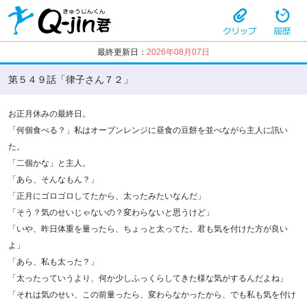
最終更新日：
2026年08月07日
第５４９話「律子さん７２」
お正月休みの最終日。
「何個食べる？」私はオーブンレンジに昼食の豆餅を並べながら主人に訊い
た。
「二個かな」と主人。
「あら、そんなもん？」
「正月にゴロゴロしてたから、太ったみたいなんだ」
「そう？気のせいじゃないの？変わらないと思うけど」
「いや、昨日体重を量ったら、ちょっと太ってた。君も気を付けた方が良い
よ」
「あら、私も太った？」
「太ったっていうより、何か少しふっくらしてきた様な気がするんだよね」
「それは気のせい、この前量ったら、変わらなかったから、でも私も気を付け