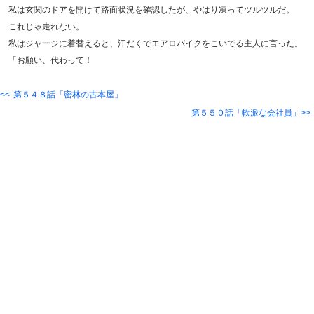
私は玄関のドアを開けて路面状況を確認したが、やはり凍ってツルツルだ。
これじゃ走れない。
私はジャージに着替えると、汗だくでエアロバイクをこいでる主人に言った。
「お願い、代わって！
第５４８話「密林の古本屋」
第５５０話「軟派な会社員」