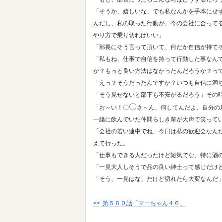
「そうか、嬉しいな、でも私なんかを手本にせ
んだし、私の取った行動が、今の会社に合って
やり方で乗り切ればいい」
「部長にそう言って頂いて、何だか自信が持て
「私もね、仕事で自信を持って行動した事なん
か？もっと良い方法はなかったんだろうか？っ
「えっ？そうだったんですか？いつも自信に満
「そう見せないと部下も不安がるだろう」その
〇
「お～い！〇
さ～ん、何してんだよ、自分の
一緒に飲んでいた仲間らしき輩が大声で笑って
「会社の若い連中でね、今日は私の歓迎会なん
えて行った。
「仕事もできる人だったけど短気でな、特に酒
「一見大人しそうで品の良い紳士って感じだけ
「そう、一見はな、だけど切れたら大変なんだ
第５６０話「マーちゃん４６」