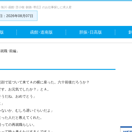
･旭川･函館･苫小牧･釧路･帯広】のお仕事探しに求人君
：2026年08月07日
版
函館･道南版
胆振･日高版
就職･前編」
笑顔で近づいて来てＡの横に座った。六十前後だろうか？
です。お元気でしたか？」とＡ。
そうだね、おめでとう」
よ」
ゃないか、むしろ遅いぐらいだよ」
なった人だと教えてくれた。
経っての再就職らしい。
うって時々考えたりするんですよ」