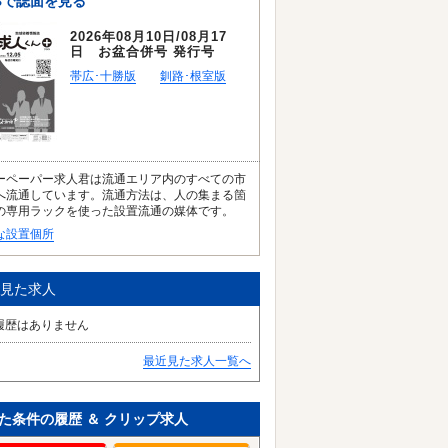
Bで誌面を見る
2026年08月10日/08月17
日 お盆合併号 発行号
帯広･十勝版
釧路･根室版
ーペーパー求人君は流通エリア内のすべての市
へ流通しています。流通方法は、人の集まる箇
の専用ラックを使った設置流通の媒体です。
な設置個所
見た求人
履歴はありません
最近見た求人一覧へ
た条件の履歴 ＆ クリップ求人