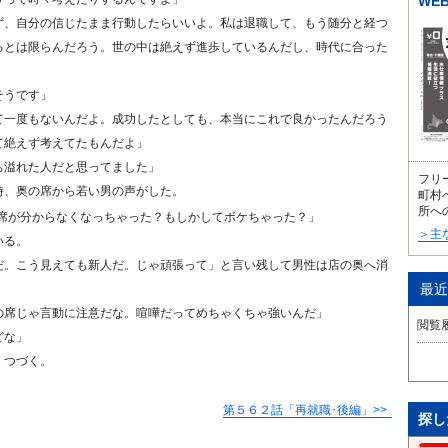
WE
ず、自分の信じたまま行動したらいいよ。私は退職して、もう随分と経つ
るとは限らんだろう。世の中は絶えず進歩しているんだし、時代に合った
そうです」
て一度もないんだよ。成功したとしても、本当にこれで良かったんだろう
て絶えず考えてたもんだよ」
ち溢れた人だと思ってました」
フリ
時、奥の席から若い男の声がした。
町村
所へ
席が分からなくなっちゃった？もしかしてボケちゃった？」
＞主
いる。
だ。こう見えても新人だ。じゃ頑張って」と言い残して男性は店の奥へ消
最近
の席じゃ言動に注意だな。喧嘩だってめちゃくちゃ強いんだ」
閲覧
どな」
」つづく。
第５６２話「再就職･後編」
探し