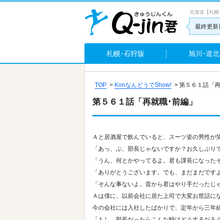
北海道【札幌
最終更新日
札幌･石狩版
旭川･道北
TOP
>
KonなんどうでShow!
>
第５６１話「再
第５６１話「再就職･前編」
Ａと居酒屋で飲んでいると、スーツ姿の男性が
「あっ、ぶ、部長じゃないですか？お久しぶり
「うん、何とかやってるよ。君も課長になった
「ありがとうございます。でも、まだまだです
「そんな事ないよ。昔から君はやり手だったじ
Ａは僕に、以前会社に居た上司で大変お世話に
今の会社には入社したばかりで、定年から三年
「もし、部長だったらこんな時はどうするだろ