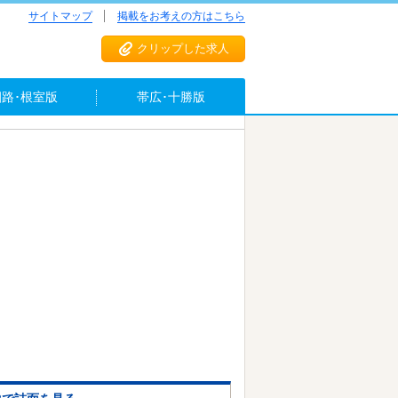
サイトマップ
掲載をお考えの方はこちら
クリップした求人
釧路･根室版
帯広･十勝版