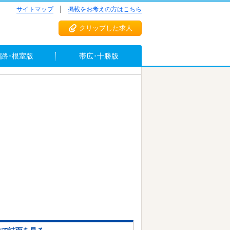
サイトマップ
掲載をお考えの方はこちら
クリップした求人
釧路･根室版
帯広･十勝版