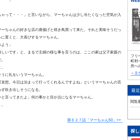
WE
ちゃって・・・」と言いながら、マーちゃんは少し冷たくなった空気が入
マーちゃんの好きな店の唐揚げと焼き鳥買って来た。それと美味そうだっ
ルに置くと、大喜びするマーちゃん。
べよう」
嬉しいです」と、まるで主婦の様な事を言うのは、ここの家は父子家庭の
フリ
だ。
町村
所へ
と。
＞主
そうに礼をいうマーちゃん。
可哀想。今日は泊まって行ってくれるんですよね」というマーちゃんの言
わず吹き出しそうになる。
最近
いと言ってきたよ」何の事かと目が点になるマーちゃん。
閲覧
く。
第６２７話「マーちゃん60」
探し