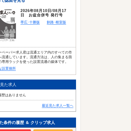
Bで誌面を見る
2026年08月10日/08月17
日 お盆合併号 発行号
帯広･十勝版
釧路･根室版
ーペーパー求人君は流通エリア内のすべての市
へ流通しています。流通方法は、人の集まる箇
の専用ラックを使った設置流通の媒体です。
な設置個所
見た求人
履歴はありません
最近見た求人一覧へ
た条件の履歴 ＆ クリップ求人