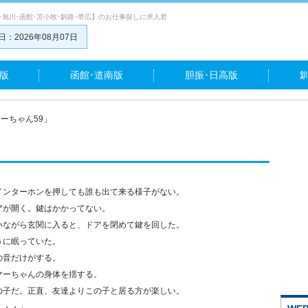
･旭川･函館･苫小牧･釧路･帯広】のお仕事探しに求人君
：2026年08月07日
版
函館･道南版
胆振･日高版
ーちゃん59」
インターホンを押しても誰も出て来る様子がない。
アが開く。鍵はかかってない。
いながら玄関に入ると、ドアを閉めて鍵を回した。
うに眠っていた。
の音だけがする。
マーちゃんの身体を揺する。
の子だ。正直、友達よりこの子と居る方が楽しい。
・・・」