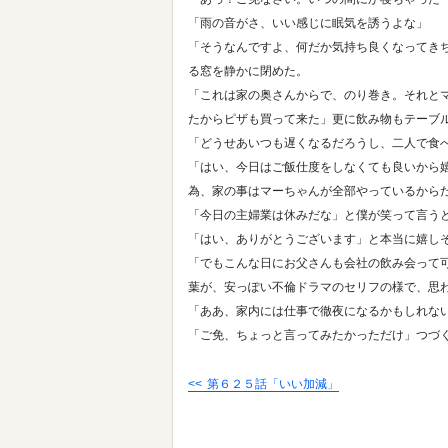
「雨の音がさ、いい感じに眠気を誘うよな」
「そうなんですよ、何だか気持ち良くなってき
る窓を静かに閉めた。
「これは家の奥さんからで、のり巻き。それと
たからピザも買って来た」更に飲み物もテーブ
「どうせあいつも遅くなるだろうし、二人で食
「はい、今日はご飯仕度をしなくても良いから
為、家の事はマーちゃんが全部やっているから
「今日の主婦業は休みだな」と僕が笑って言う
「はい、ありがとうございます」と本当に嬉し
「でもこんな日にお父さんも会社の飲み会って
葉が、安っぽい不倫ドラマのセリフの様で、思
「ああ、家内には仕事で徹夜になるかもしれな
「ご免、ちょっと言ってみたかっただけ」つづ
第６２５話「いい加減」