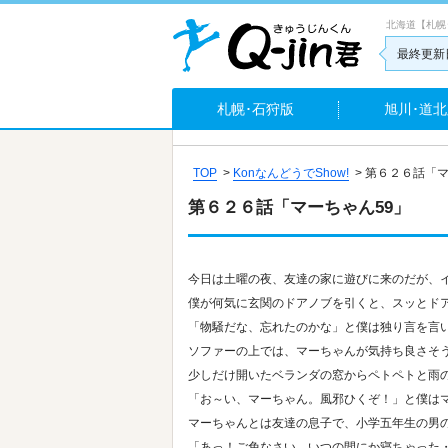
北海道【札幌
最終更新日
札幌･石狩版
旭川･道北
TOP
>
KonなんどうでShow!
>
第６２６話「マ
第６２６話「マーちゃん59」
今日は土曜の夜、友達の家に遊びに来のだが、
僕が何気に玄関のドアノブを引くと、スッとド
「物騒だな、忘れたのかな」と僕は独り言を言
ソファーの上では、マーちゃんが気持ち良さそ
少しだけ開いたベランダの窓からペトペトと雨
「お～い、マーちゃん。風邪ひくぞ！」と僕は
マーちゃんとは友達の息子で、小学五年生の男
「あっ！ご免なさい。いつの間にか寝ちゃった